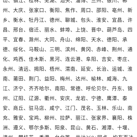
山、镇江、桂林、芜湖、汕头、淄博、兰州、银川、郴
州、大庆、张家口、衡阳、焦作、周口、邵阳、亳州、新
乡、衡水、牡丹江、德州、聊城、包头、淮安、宜昌、许
昌、邢台、宿迁、丽水、蚌埠、上饶、晋中、葫芦岛、四
平、宜春、滁州、大同、舟山、绵阳、天水、德阳、承
德、绥化、马鞍山、三明、滨州、黄冈、赤峰、荆州、通
化、鸡西、佳木斯、黑河、连云港、阜阳、吉安、枣庄、
永州、清远、揭阳、梧州、渭南、延安、长治、运城、淮
南、莆田、荆门、益阳、梅州、达州、榆林、威海、九
江、济宁、齐齐哈尔、南阳、常德、呼伦贝尔、丹东、锦
州、辽阳、辽源、衢州、安庆、龙岩、宁德、鹰潭、泰
安、商丘、驻马店、咸宁、江门、茂名、玉林、乐山、南
充、雅安、宝鸡、柳州、拉萨、丽江、张家界、襄阳、株
洲、遵义、鄂尔多斯、阳泉、昆山、黄石、湘潭、十堰、