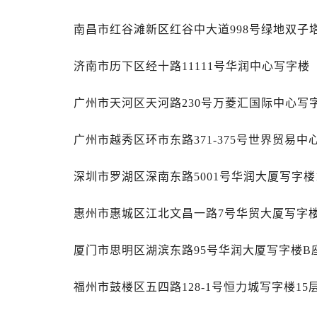
南昌市红谷滩新区红谷中大道998号绿地双子塔
济南市历下区经十路11111号华润中心写字楼（
广州市天河区天河路230号万菱汇国际中心写字
广州市越秀区环市东路371-375号世界贸易中
深圳市罗湖区深南东路5001号华润大厦写字楼1
惠州市惠城区江北文昌一路7号华贸大厦写字楼
厦门市思明区湖滨东路95号华润大厦写字楼B座
福州市鼓楼区五四路128-1号恒力城写字楼15