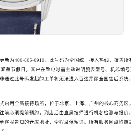
新为400-805-0910，此号码为全国统一接入热线，覆盖所
00，涵盖节假日。客户在致电时需主动说明腕表型号、机芯编号
非通过此号码发起的工单将无法进入百达翡丽全国售后系统
月正式启用全新接待场所，位于北京、上海、广州的核心商务区
。客户前往前必须提前预约，到店后由直属技师进行机芯检测与报价
至客服告知的仓库地址，全程录像留证。所有服务网点均覆