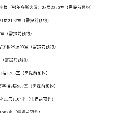
楼（鄂尔多斯大厦）23层2326室（需提前预约）
1层2102室（需提前预约）
15室（需提前预约）
写字楼29层03室（需提前预约）
室（需提前预约）
2层1205室（需提前预约）
字楼9层907室（需提前预约）
11层1104室（需提前预约）
1603室（需提前预约）