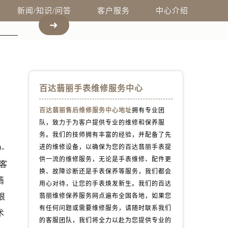
新闻/知识/问答
客户服务
中心介绍
百达翡丽手表维修服务中心
百达翡丽售后维修服务中心地址
拥有专业团
队，致力于为客户提供专业的维修和保养服
务。我们的技师拥有丰富的经验，并配备了先
-
进的维修设备，以确保为您的百达翡丽手表提
供一流的维修服务，无论是手表维修、配件更
，客
换、故障诊断还是手表保养等服务，我们都会
翡
用心对待，让您的手表焕发新生。我们的百达
根
翡丽维修保养服务网点遍布全国各地，如果您
有任何问题或需要维修服务，请随时联系我们
术
的客服团队，我们将全力以赴为您提供专业的