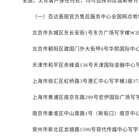
全国，无论客户身在何处，均可选择到店或邮寄方
（一）百达翡丽官方售后服务中心全国网点地
北京市东城区东长安街1号东方广场写字楼W3座
北京市朝阳区建国门外大街甲6号华熙国际中心写
天津市和平区赤峰道136号天津国际金融中心写
上海市徐汇区虹桥路3号港汇中心写字楼2座37
上海市黄浦区南京东路299号宏伊国际广场写字
南京市秦淮区中山南路1号（新街口）南京中心写
常州市新北区龙锦路1590号现代传媒中心写字楼