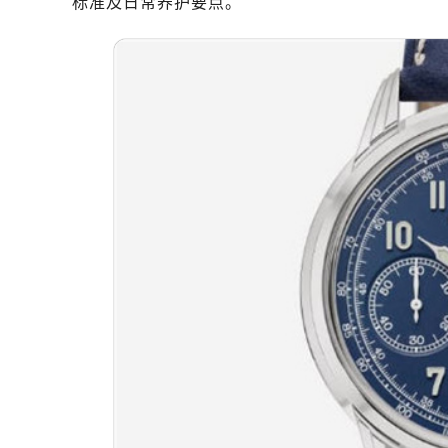
标准及日常养护要点。