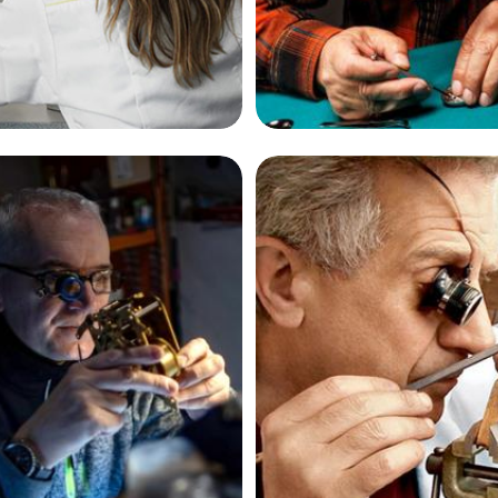
娜·塔西雅
查尔斯·温宁格
达翡丽制表师
资深百达翡丽制表师
百达翡丽售后维修服务中心
是广州百达翡丽售后维修服
百达翡丽维修保养中心)
(广州百达翡丽维修保养中心
技师之一
的高级技师之一
ai Patek Maintain center
GuangZhou Patek Maintain