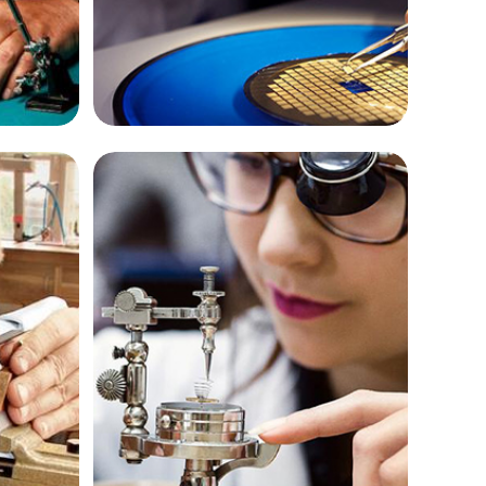
杰登·奥斯卡里昂
资深百达翡丽制表师
务中心
是深圳百达翡丽售后维修服务中心
)
(深圳百达翡丽维修保养中心)
的高级技师之一
 center
ShenZhen Patek Maintain center