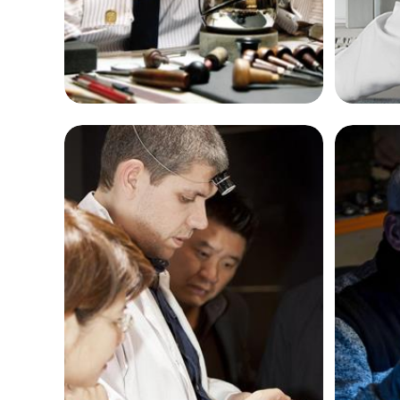
阿曼西奥·布林
安
资深百达翡丽制表师
资深百
是北京百达翡丽售后维修服务中心
是上海
(北京百达翡丽维修保养中心)
(上海
的高级技师之一
的高级
BeiJing Patek Maintain center
ShangH