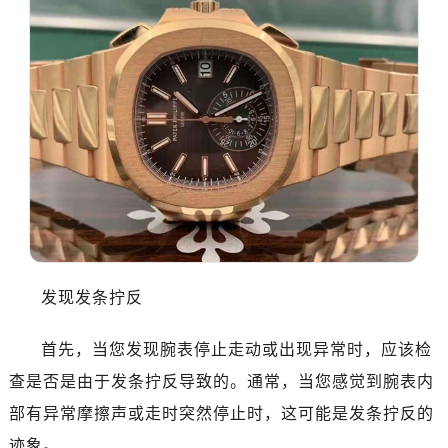
发现发条拧反
首先，当您发现腕表停止走动或出现异常时，应该检
查是否是由于发条拧反导致的。通常，当您感觉到腕表内
部有异常摩擦声或走时突然停止时，这可能是发条拧反的
迹象。