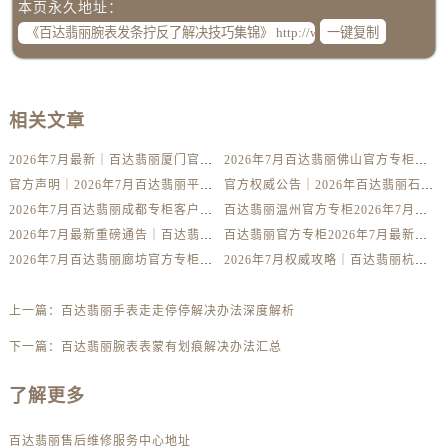
本页永久地址：
一键复制
相关文章
2026年7月最新｜百达翡丽厦门官方专柜服务热线攻略+专柜名录全公开
2026年7月百达翡丽佛山官方专柜信息攻略｜客服热线+门店服务全解析
官方声明｜2026年7月百达翡丽平顶山专柜客户服务热线更新公告
官方权威公告｜2026年百达翡丽石家庄专柜服务热线升级，7月最新信息一网打尽
2026年7月百达翡丽成都专柜客户服务热线核验｜官方门店指南全公开
百达翡丽温州官方专柜2026年7月最新服务热线公告｜客户服务系统升级
2026年7月最新重磅通告｜百达翡丽长春官方专柜客户热线与专柜信息汇总
百达翡丽官方专柜2026年7月最新公告｜惠州门店服务热线及客户关怀升级
2026年7月百达翡丽廊坊官方专柜攻略｜服务电话+门店信息全攻略核验
2026年7月权威攻略｜百达翡丽杭州专柜官方客户服务电话及门店信息
上一篇：
百达翡丽手表走走停停解决办法深度解析
下一篇：
百达翡丽腕表表蒙有划痕解决办法汇总
了解更多
百达翡丽售后维修服务中心地址