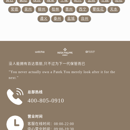
黄石
襄阳
株洲
湘潭
十堰
荆州
宜昌
许昌
南阳
常德
泉州
柳州
桂林
惠州
西宁
攀枝花
天水
遵义
泰州
盐城
台州
没人能拥有百达翡丽,只不过为下一代保管而已
"You never actually own a Patek.You merely look after it for the
next.”
总部热线
400-805-0910
营业时间
客服在线时间：08:00-22:00
中心营业时间：09:00-19:30