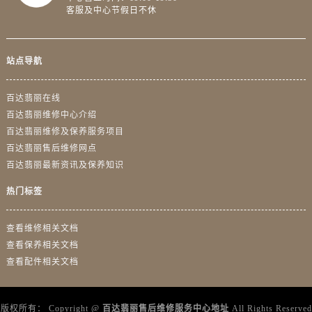
客服及中心节假日不休
站点导航
百达翡丽在线
百达翡丽维修中心介绍
百达翡丽维修及保养服务项目
百达翡丽售后维修网点
百达翡丽最新资讯及保养知识
热门标签
查看维修相关文档
查看保养相关文档
查看配件相关文档
版权所有：
Copyright @
百达翡丽售后维修服务中心地址
All Rights Reserved