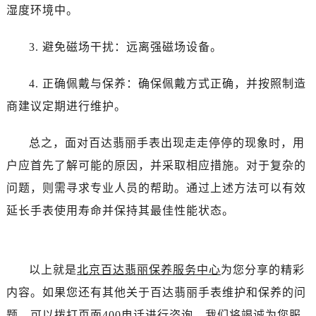
湿度环境中。
3. 避免磁场干扰：远离强磁场设备。
4. 正确佩戴与保养：确保佩戴方式正确，并按照制造
商建议定期进行维护。
总之，面对百达翡丽手表出现走走停停的现象时，用
户应首先了解可能的原因，并采取相应措施。对于复杂的
问题，则需寻求专业人员的帮助。通过上述方法可以有效
延长手表使用寿命并保持其最佳性能状态。
以上就是
北京百达翡丽保养服务中心
为您分享的精彩
内容。如果您还有其他关于百达翡丽手表维护和保养的问
题，可以拨打页面400电话进行咨询，我们将竭诚为您服