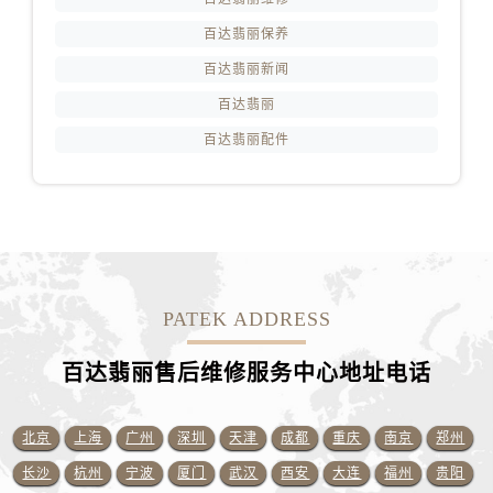
百达翡丽保养
百达翡丽新闻
百达翡丽
百达翡丽配件
PATEK ADDRESS
百达翡丽售后维修服务中心地址电话
北京
上海
广州
深圳
天津
成都
重庆
南京
郑州
长沙
杭州
宁波
厦门
武汉
西安
大连
福州
贵阳