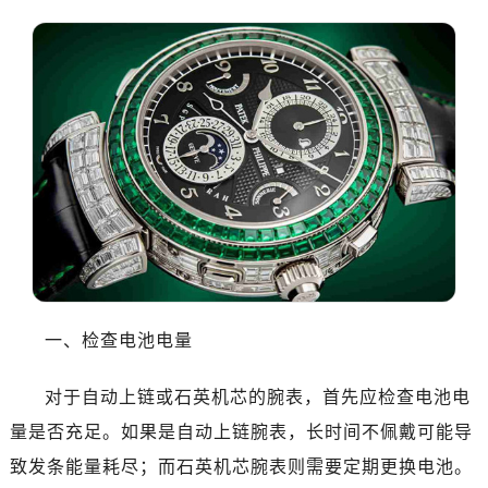
一、检查电池电量
对于自动上链或石英机芯的腕表，首先应检查电池电
量是否充足。如果是自动上链腕表，长时间不佩戴可能导
致发条能量耗尽；而石英机芯腕表则需要定期更换电池。