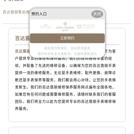
百达翡丽售后维修服务中心地址
预约入口
关闭
百达翡丽手表维修服务中心
立即预约
提前预约免排队，到店即享服务
百达翡丽售后维修服务中心地址
拥有专业团队，致力于为客
预约时间有变无需取消，可随时重新预约
户提供专业的维修和保养服务。我们的技师拥有丰富的经
验，并配备了先进的维修设备，以确保为您的百达翡丽手表
提供一流的维修服务，无论是手表维修、配件更换、故障诊
断还是手表保养等服务，我们都会用心对待，让您的手表焕
发新生。我们的百达翡丽维修保养服务网点遍布全国各地，
如果您有任何问题或需要维修服务，请随时联系我们的客服
团队，我们将全力以赴为您提供专业的百达翡丽手表维修保
养服务。