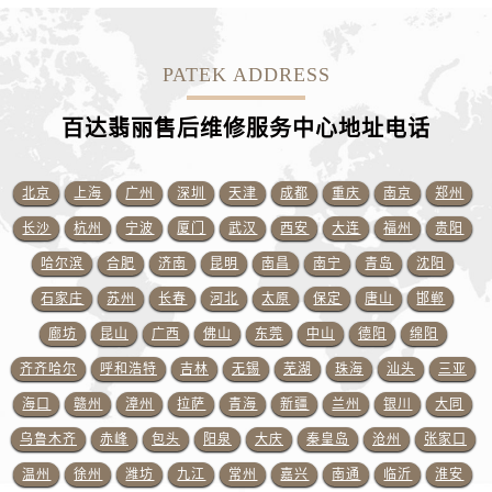
PATEK ADDRESS
百达翡丽售后维修服务中心地址电话
北京
上海
广州
深圳
天津
成都
重庆
南京
郑州
长沙
杭州
宁波
厦门
武汉
西安
大连
福州
贵阳
哈尔滨
合肥
济南
昆明
南昌
南宁
青岛
沈阳
石家庄
苏州
长春
河北
太原
保定
唐山
邯郸
廊坊
昆山
广西
佛山
东莞
中山
德阳
绵阳
齐齐哈尔
呼和浩特
吉林
无锡
芜湖
珠海
汕头
三亚
海口
赣州
漳州
拉萨
青海
新疆
兰州
银川
大同
乌鲁木齐
赤峰
包头
阳泉
大庆
秦皇岛
沧州
张家口
温州
徐州
潍坊
九江
常州
嘉兴
南通
临沂
淮安