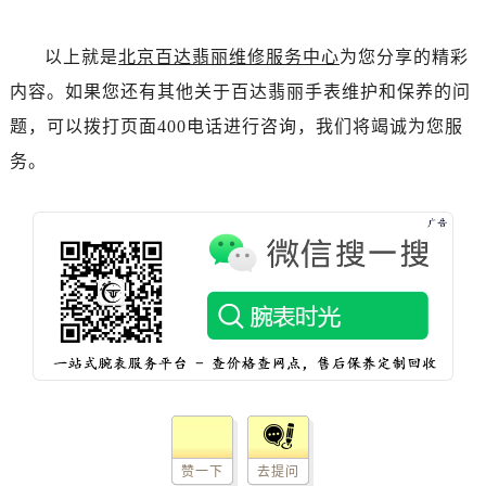
以上就是
北京百达翡丽维修服务中心
为您分享的精彩
内容。如果您还有其他关于百达翡丽手表维护和保养的问
题，可以拨打页面400电话进行咨询，我们将竭诚为您服
务。
赞一下
去提问