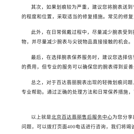
其次，如果划痕较为严重，建议您将腕表送到
的程度和位置，采取适当的修复措施。常见的修复
此外，在日常佩戴过程中，尽量减少腕表受到
物，并尽量减少腕表与尖锐物品直接接触的机会。
最后，在选择腕表保养服务时，建议您选择信
的费用，但专业的服务可以确保您的腕表得到妥善
总之，对于百达翡丽腕表出现的轻微划痕问题
专业帮助。通过正确的处理方法和日常保养措施，
以上就是
北京百达翡丽售后服务中心
为您分享
问题，可以拨打页面400电话进行咨询，我们将竭