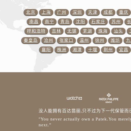
北京
上海
广州
深圳
天津
成都
重庆
南昌
南宁
青岛
沈阳
石家庄
苏州
呼和浩特
吉林
无锡
芜湖
珠海
汕头
秦皇岛
沧州
张家口
温州
徐州
潍坊
九
襄阳
株洲
湘潭
十堰
荆州
宜昌
没人能拥有百达翡丽,只不过为下一代保管而
"You never actually own a Patek.You merely 
next.”