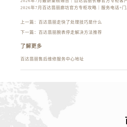
上一篇：
百达翡丽走快了处理技巧是什么
下一篇：
百达翡丽腕表停走解决方法推荐
了解更多
百达翡丽售后维修服务中心地址