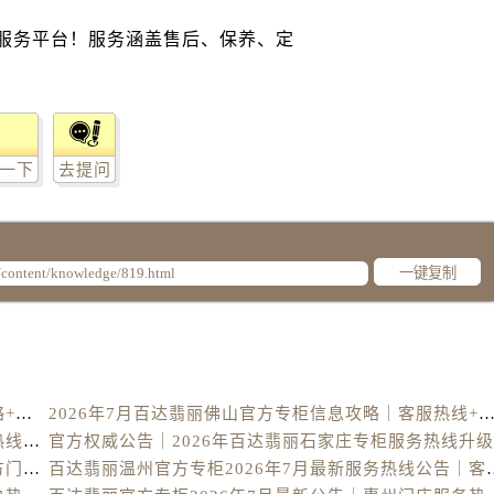
一下
去提问
一键复制
2026年7月最新｜百达翡丽厦门官方专柜服务热线攻略+专柜名录全公开
2026年7月百达翡丽佛山官方专柜信息攻略｜客服热线+门店服务
官方声明｜2026年7月百达翡丽平顶山专柜客户服务热线更新公告
2026年7月百达翡丽成都专柜客户服务热线核验｜官方门店指南全公开
百达翡丽温州官方专柜2026年