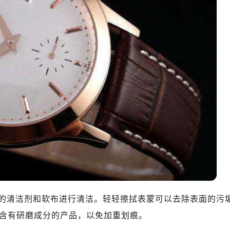
的清洁剂和软布进行清洁。轻轻擦拭表蒙可以去除表面的污
含有研磨成分的产品，以免加重划痕。