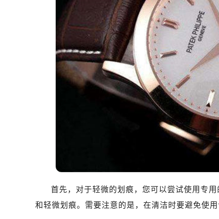
首先，对于轻微的划痕，您可以尝试使用专用
和轻微划痕。需要注意的是，在清洁时要避免使用