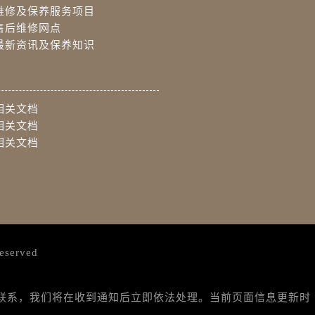
维修及保养服务项目
售后维修网点
最新资讯及保养知识
相关文档
相关文档
相关文档
eserved
与我们联系，我们将在收到通知后立即依法处理。当前页面信息更新时