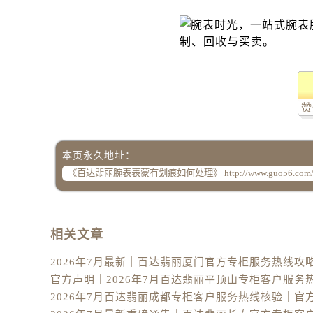
赞
本页永久地址：
相关文章