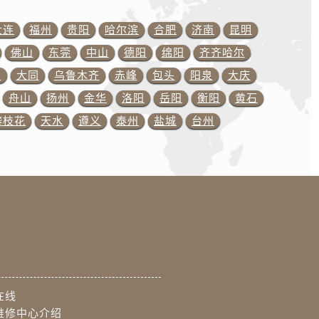
大连
福州
贵阳
哈尔滨
合肥
济南
昆明
佛山
东莞
中山
德阳
绵阳
齐齐哈尔
川
大同
乌鲁木齐
赤峰
包头
阳泉
大庆
舟山
扬州
金华
洛阳
岳阳
衡阳
黄石
攀枝花
天水
遵义
泰州
盐城
台州
在线
维修中心介绍