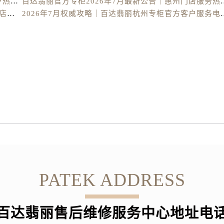
2026年7月最新重磅通告｜百达翡丽长春官方专柜客户热线与专柜信息汇总
百达翡丽官方专柜2026年7月最
2026年7月百达翡丽廊坊官方专柜攻略｜服务电话+门店信息全攻略核验
2026年7月权威攻略｜百达翡
PATEK ADDRESS
百达翡丽售后维修服务中心地址电