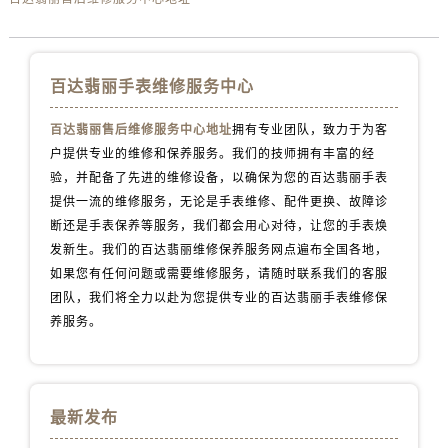
百达翡丽手表维修服务中心
百达翡丽售后维修服务中心地址
拥有专业团队，致力于为客
户提供专业的维修和保养服务。我们的技师拥有丰富的经
验，并配备了先进的维修设备，以确保为您的百达翡丽手表
提供一流的维修服务，无论是手表维修、配件更换、故障诊
断还是手表保养等服务，我们都会用心对待，让您的手表焕
发新生。我们的百达翡丽维修保养服务网点遍布全国各地，
如果您有任何问题或需要维修服务，请随时联系我们的客服
团队，我们将全力以赴为您提供专业的百达翡丽手表维修保
养服务。
最新发布