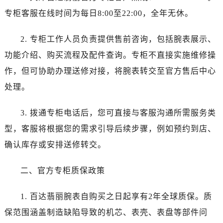
专柜客服在线时间为每日8:00至22:00，全年无休。
2. 专柜工作人员负责提供售前咨询，包括腕表展示、
功能介绍、购买流程及配件查询。专柜不直接实施维修操
作，但可协助办理送修对接，将腕表转交至官方售后中心
处理。
3. 拨通专柜电话后，您可直接与客服沟通所需服务类
型，客服将根据您的需求引导后续步骤，例如预约到店、
确认库存或安排送修转交。
二、官方专柜质保政策
1. 百达翡丽腕表自购买之日起享有2年全球质保。质
保范围涵盖制造缺陷导致的机芯、表壳、表盘等部件问