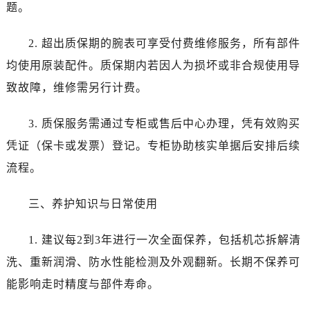
题。
2. 超出质保期的腕表可享受付费维修服务，所有部件
均使用原装配件。质保期内若因人为损坏或非合规使用导
致故障，维修需另行计费。
3. 质保服务需通过专柜或售后中心办理，凭有效购买
凭证（保卡或发票）登记。专柜协助核实单据后安排后续
流程。
三、养护知识与日常使用
1. 建议每2到3年进行一次全面保养，包括机芯拆解清
洗、重新润滑、防水性能检测及外观翻新。长期不保养可
能影响走时精度与部件寿命。