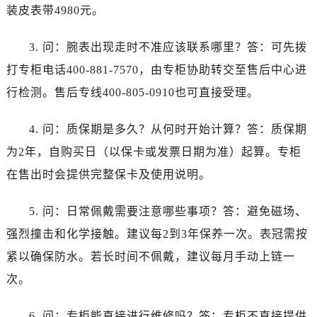
装皮表带4980元。
3. 问：腕表出现走时不准应该联系哪里？答：可先拨
打专柜电话400-881-7570，由专柜协助转交至售后中心进
行检测。售后专线400-805-0910也可直接受理。
4. 问：质保期是多久？从何时开始计算？答：质保期
为2年，自购买日（以保卡或发票日期为准）起算。专柜
在售出时会提供完整保卡及使用说明。
5. 问：日常佩戴需要注意哪些事项？答：避免磁场、
强烈撞击和化学接触。建议每2到3年保养一次。表冠需按
紧以确保防水。若长时间不佩戴，建议每月手动上链一
次。
6. 问：专柜能直接进行维修吗？答：专柜不直接提供