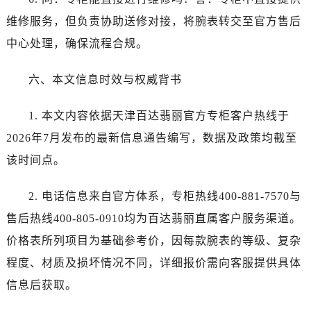
维修服务，但负责协助送修对接，将腕表转交至官方售后
中心处理，确保流程合规。
六、本文信息时效与权威背书
1. 本文内容依据天津百达翡丽官方专柜客户热线于
2026年7月发布的最新信息通告编写，数据及政策均截至
该时间点。
2. 电话信息来自官方体系，专柜热线400-881-7570与
售后热线400-805-0910均为百达翡丽直属客户服务渠道。
价格表所列项目为基础参考价，因每款腕表的等级、复杂
程度、材质及损坏情况不同，详细报价需向客服提供具体
信息后获取。