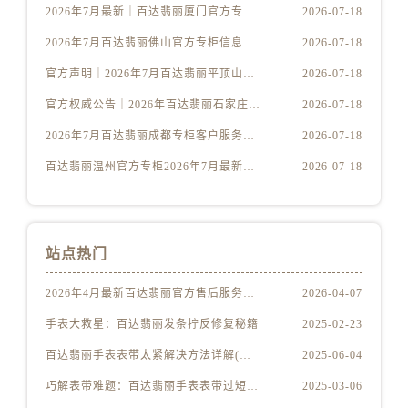
2026年7月最新｜百达翡丽厦门官方专柜服务热线攻略+专柜名录全公开
2026-07-18
2026年7月百达翡丽佛山官方专柜信息攻略｜客服热线+门店服务全解析
2026-07-18
官方声明｜2026年7月百达翡丽平顶山专柜客户服务热线更新公告
2026-07-18
官方权威公告｜2026年百达翡丽石家庄专柜服务热线升级，7月最新信息一网打尽
2026-07-18
2026年7月百达翡丽成都专柜客户服务热线核验｜官方门店指南全公开
2026-07-18
百达翡丽温州官方专柜2026年7月最新服务热线公告｜客户服务系统升级
2026-07-18
站点热门
2026年4月最新百达翡丽官方售后服务中心网点考察报告（新址）
2026-04-07
手表大救星：百达翡丽发条拧反修复秘籍
2025-02-23
百达翡丽手表表带太紧解决方法详解(轻松调整佩戴舒适度的技巧)
2025-06-04
巧解表带难题：百达翡丽手表表带过短轻松应对指南
2025-03-06