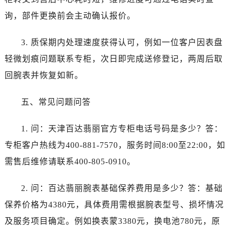
询，部件更换前会主动确认报价。
3. 质保期内处理速度获得认可，例如一位客户因表盘
轻微划痕问题联系专柜，次日即完成送修登记，两周后取
回腕表并恢复如新。
五、常见问题问答
1. 问：天津百达翡丽官方专柜电话号码是多少？答：
专柜客户热线为400-881-7570，服务时间8:00至22:00，如
需售后维修请联系400-805-0910。
2. 问：百达翡丽腕表基础保养费用是多少？答：基础
保养价格为4380元，具体费用需根据腕表型号、损坏情况
及服务项目确定。例如换表蒙3380元，换电池780元，原