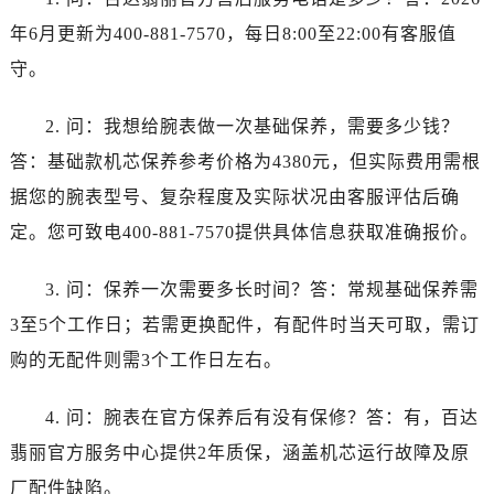
年6月更新为400-881-7570，每日8:00至22:00有客服值
守。
2. 问：我想给腕表做一次基础保养，需要多少钱？
答：基础款机芯保养参考价格为4380元，但实际费用需根
据您的腕表型号、复杂程度及实际状况由客服评估后确
定。您可致电400-881-7570提供具体信息获取准确报价。
3. 问：保养一次需要多长时间？答：常规基础保养需
3至5个工作日；若需更换配件，有配件时当天可取，需订
购的无配件则需3个工作日左右。
4. 问：腕表在官方保养后有没有保修？答：有，百达
翡丽官方服务中心提供2年质保，涵盖机芯运行故障及原
厂配件缺陷。