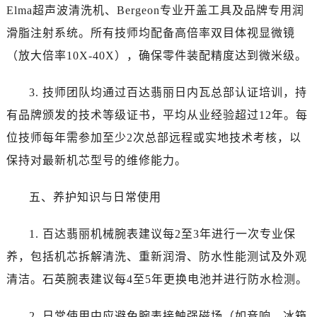
Elma超声波清洗机、Bergeon专业开盖工具及品牌专用润
滑脂注射系统。所有技师均配备高倍率双目体视显微镜
（放大倍率10X-40X），确保零件装配精度达到微米级。
3. 技师团队均通过百达翡丽日内瓦总部认证培训，持
有品牌颁发的技术等级证书，平均从业经验超过12年。每
位技师每年需参加至少2次总部远程或实地技术考核，以
保持对最新机芯型号的维修能力。
五、养护知识与日常使用
1. 百达翡丽机械腕表建议每2至3年进行一次专业保
养，包括机芯拆解清洗、重新润滑、防水性能测试及外观
清洁。石英腕表建议每4至5年更换电池并进行防水检测。
2. 日常使用中应避免腕表接触强磁场（如音响、冰箱