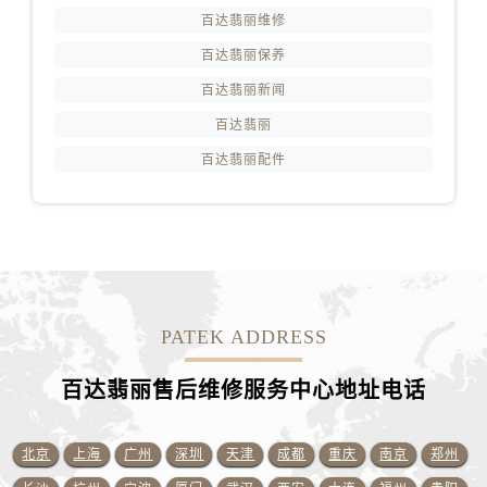
百达翡丽维修
百达翡丽保养
百达翡丽新闻
百达翡丽
百达翡丽配件
PATEK ADDRESS
百达翡丽售后维修服务中心地址电话
北京
上海
广州
深圳
天津
成都
重庆
南京
郑州