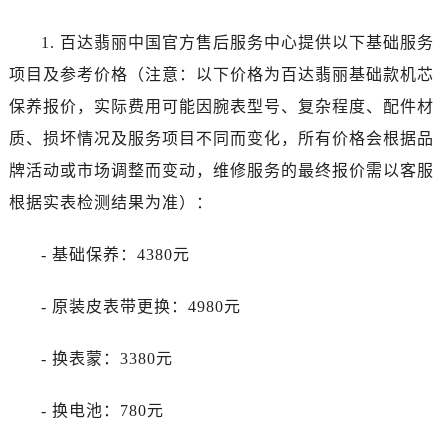
1. 百达翡丽中国官方售后服务中心提供以下基础服务
项目及参考价格（注意：以下价格为百达翡丽基础款机芯
保养报价，实际费用可能因腕表型号、复杂程度、配件材
质、损坏情况及服务项目不同而变化，所有价格会根据品
牌活动或市场调整而变动，维修服务的最终报价需以客服
根据实表检测结果为准）：
- 基础保养：4380元
- 原装皮表带更换：4980元
- 换表蒙：3380元
- 换电池：780元