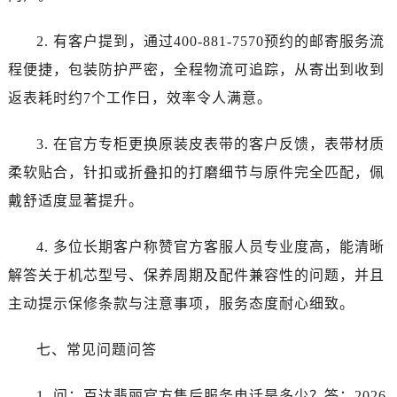
2. 有客户提到，通过400-881-7570预约的邮寄服务流
程便捷，包装防护严密，全程物流可追踪，从寄出到收到
返表耗时约7个工作日，效率令人满意。
3. 在官方专柜更换原装皮表带的客户反馈，表带材质
柔软贴合，针扣或折叠扣的打磨细节与原件完全匹配，佩
戴舒适度显著提升。
4. 多位长期客户称赞官方客服人员专业度高，能清晰
解答关于机芯型号、保养周期及配件兼容性的问题，并且
主动提示保修条款与注意事项，服务态度耐心细致。
七、常见问题问答
1. 问：百达翡丽官方售后服务电话是多少？答：2026