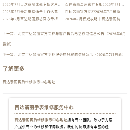
2026年7月百达翡丽成都专柜客户服务热线核验｜官方门店指南全公开
百达翡丽温州官方专柜2026年7月最新服务热线公告｜客户服务系统升级
2026年7月最新重磅通告｜百达翡丽长春官方专柜客户热线与专柜信息汇总
百达翡丽官方专柜2026年7月最新公告｜惠州门店服务热线及客户关怀升级
2026年7月百达翡丽廊坊官方专柜攻略｜服务电话+门店信息全攻略核验
2026年7月权威攻略｜百达翡丽杭州专柜官方客户服务电话及门店信息
上一篇：
北京百达翡丽官方专柜与客户售后电话权威信息公告（2026年6月
最新）
下一篇：
北京百达翡丽官方专柜服务热线权威信息公示（2026年7月最新）
了解更多
百达翡丽售后维修服务中心地址
百达翡丽手表维修服务中心
百达翡丽售后维修服务中心地址
拥有专业团队，致力于为客
户提供专业的维修和保养服务。我们的技师拥有丰富的经