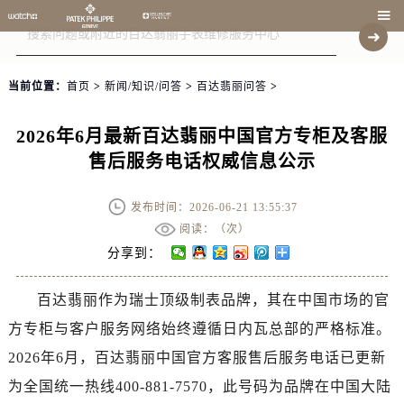

当前位置：
首页
>
新闻/知识/问答
>
百达翡丽问答
>
2026年6月最新百达翡丽中国官方专柜及客服
售后服务电话权威信息公示
发布时间：2026-06-21 13:55:37
阅读：（
次）
分享到：
百达翡丽作为瑞士顶级制表品牌，其在中国市场的官
方专柜与客户服务网络始终遵循日内瓦总部的严格标准。
2026年6月，百达翡丽中国官方客服售后服务电话已更新
为全国统一热线400-881-7570，此号码为品牌在中国大陆