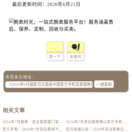
最后更新时间：2026年6月21日
赞一下
去提问
本页永久地址：
一键复制
相关文章
2026年7月最新｜百达翡丽厦门官方专柜服务热线攻略+专柜名录全公开
2026年7月百达翡丽佛山官方专柜信息攻略｜客服热线+门店服务全解析
官方声明｜2026年7月百达翡丽平顶山专柜客户服务热线更新公告
官方权威公告｜2026年百达翡丽石家庄专柜服务热线升级，7月最新信息一网打尽