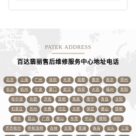
PATEK ADDRESS
百达翡丽售后维修服务中心地址电话
北京
上海
广州
深圳
天津
成都
重庆
南京
郑州
长沙
杭州
宁波
厦门
武汉
西安
大连
福州
贵阳
哈尔滨
合肥
济南
昆明
南昌
南宁
青岛
沈阳
石家庄
苏州
长春
河北
太原
保定
唐山
邯郸
廊坊
昆山
广西
佛山
东莞
中山
德阳
绵阳
齐齐哈尔
呼和浩特
吉林
无锡
芜湖
珠海
汕头
三亚