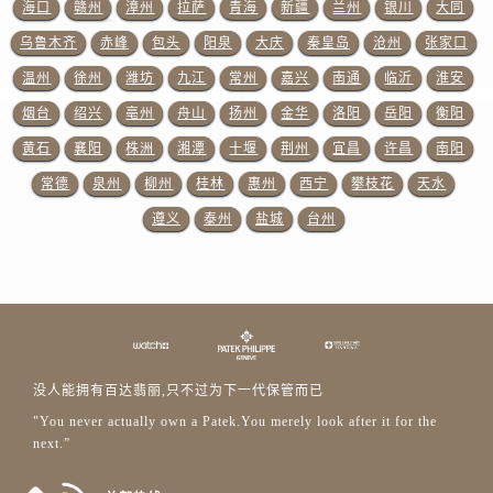
海口
赣州
漳州
拉萨
青海
新疆
兰州
银川
大同
乌鲁木齐
赤峰
包头
阳泉
大庆
秦皇岛
沧州
张家口
温州
徐州
潍坊
九江
常州
嘉兴
南通
临沂
淮安
烟台
绍兴
亳州
舟山
扬州
金华
洛阳
岳阳
衡阳
黄石
襄阳
株洲
湘潭
十堰
荆州
宜昌
许昌
南阳
常德
泉州
柳州
桂林
惠州
西宁
攀枝花
天水
遵义
泰州
盐城
台州
没人能拥有百达翡丽,只不过为下一代保管而已
"You never actually own a Patek.You merely look after it for the
next.”