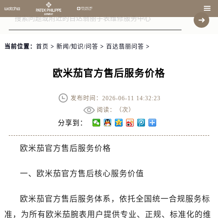

当前位置：
首页
>
新闻/知识/问答
>
百达翡丽问答
>
欧米茄官方售后服务价格
发布时间：2026-06-11 14:32:23
阅读：（
次）
分享到：
欧米茄官方售后服务价格
一、欧米茄官方售后核心服务价值
欧米茄官方售后服务体系，依托全国统一合规服务标
准，为所有欧米茄腕表用户提供专业、正规、标准化的维