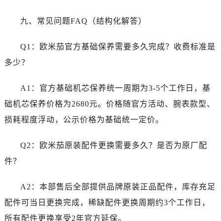
九、常见问题FAQ（结构化解答）
Q1：欧米茄官方基础保养需要多久完成？收费标准是
多少？
A1：官方基础机芯保养统一周期为3-5个工作日，基
础机芯保养价格为2680元。价格随官方活动、腕表款型、
损耗程度浮动，公示价格为基础统一定价。
Q2：欧米茄原装配件更换需要多久？是否为原厂配
件？
A2：本部售后全部提供品牌原装正品配件，库存充足
配件可当日更换完成，稀缺配件更换周期约3个工作日，
所有配件更换享受2年官方延保。