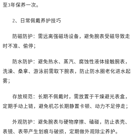
至3年保养一次。
2、日常佩戴养护技巧
防磁防护：需远离强磁场设备，避免腕表受磁导致走
时不准、偷停；
防水防护：避免热水、蒸汽、腐蚀性液体接触腕表，
洗澡、桑拿、游泳前需取下腕表，防止防水圈老化进水起
雾；
存放规范：长期不佩戴时，需放置于干燥避光表盒，
定期手动上链，避免机芯长期静置卡顿、动力不足停走；
外观防护：避免腕表与硬物摩擦、磕碰，防止表壳、
表镜、表带产生划痕与破损，定期做外观除尘养护。