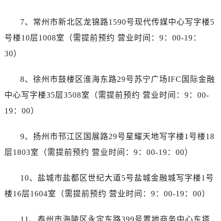
7、常州市新北区龙锦路1590号现代传媒中心写字楼5
号楼10层1008室（需提前预约 营业时间：9：00-19：
30）
8、徐州市鼓楼区淮海东路29号苏宁广场IFC国际金融
中心写字楼35层3508室（需提前预约 营业时间：9：00-
19：00）
9、扬州市邗江区国展路29号星耀天地写字楼1号楼18
层1803室（需提前预约 营业时间：9：00-19：00）
10、盐城市盐都区世纪大道5号盐城金融城写字楼1号
楼16层1604室（需提前预约 营业时间：9：00-19：00）
11、泰州市海陵区永定东路399号置地商务中心东塔