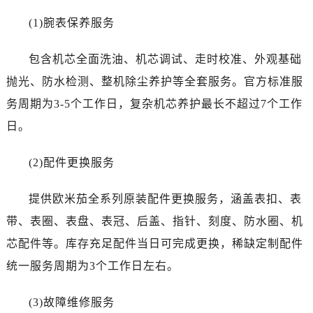
(1)腕表保养服务
包含机芯全面洗油、机芯调试、走时校准、外观基础
抛光、防水检测、整机除尘养护等全套服务。官方标准服
务周期为3-5个工作日，复杂机芯养护最长不超过7个工作
日。
(2)配件更换服务
提供欧米茄全系列原装配件更换服务，涵盖表扣、表
带、表圈、表盘、表冠、后盖、指针、刻度、防水圈、机
芯配件等。库存充足配件当日可完成更换，稀缺定制配件
统一服务周期为3个工作日左右。
(3)故障维修服务