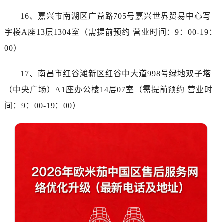
16、嘉兴市南湖区广益路705号嘉兴世界贸易中心写
字楼A座13层1304室（需提前预约 营业时间：9：00-19：
00）
17、南昌市红谷滩新区红谷中大道998号绿地双子塔
（中央广场）A1座办公楼14层07室（需提前预约 营业时
间：9：00-19：00）