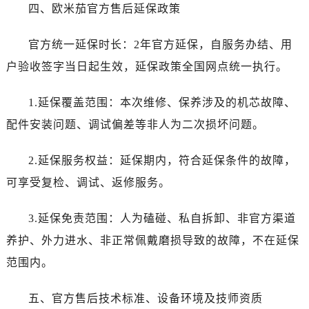
四、欧米茄官方售后延保政策
官方统一延保时长：2年官方延保，自服务办结、用
户验收签字当日起生效，延保政策全国网点统一执行。
1.延保覆盖范围：本次维修、保养涉及的机芯故障、
配件安装问题、调试偏差等非人为二次损坏问题。
2.延保服务权益：延保期内，符合延保条件的故障，
可享受复检、调试、返修服务。
3.延保免责范围：人为磕碰、私自拆卸、非官方渠道
养护、外力进水、非正常佩戴磨损导致的故障，不在延保
范围内。
五、官方售后技术标准、设备环境及技师资质