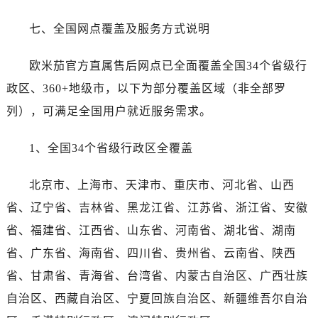
七、全国网点覆盖及服务方式说明
欧米茄官方直属售后网点已全面覆盖全国34个省级行
政区、360+地级市，以下为部分覆盖区域（非全部罗
列），可满足全国用户就近服务需求。
1、全国34个省级行政区全覆盖
北京市、上海市、天津市、重庆市、河北省、山西
省、辽宁省、吉林省、黑龙江省、江苏省、浙江省、安徽
省、福建省、江西省、山东省、河南省、湖北省、湖南
省、广东省、海南省、四川省、贵州省、云南省、陕西
省、甘肃省、青海省、台湾省、内蒙古自治区、广西壮族
自治区、西藏自治区、宁夏回族自治区、新疆维吾尔自治