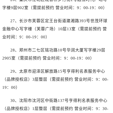
字楼9层902室（需提前预约 营业时间：9：00-19：00）
27、长沙市芙蓉区定王台街道建湘路393号世茂环球
金融中心写字楼（芙蓉广场）10层13室（需提前预约 营
业时间：9：00-19：00）
28、郑州市二七区铭功路10号华润大厦写字楼29层
2905室（需提前预约 营业时间：9：00-19：00）
29、太原市迎泽区解放路15号亨得利名表服务中心
（品牌授权店）3层整层（需提前预约 营业时间：9：00-
19：00）
30、沈阳市沈河区中街路137号亨得利名表服务中心
（品牌授权店）1层整层（需提前预约 营业时间：9：30-