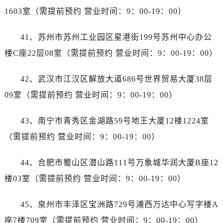
1603室（需提前预约 营业时间：9：00-19：00）
41、苏州市苏州工业园区星港街199号苏州中心办公
楼C座22层08室（需提前预约 营业时间：9：00-19：00）
42、武汉市江汉区解放大道686号世界贸易大厦38层
09室（需提前预约 营业时间：9：00-19：00）
43、南宁市青秀区金湖路59号地王大厦12楼1224室
（需提前预约 营业时间：9：00-19：00）
44、合肥市蜀山区潜山路111号万象城华润大厦B座12
楼03室（需提前预约 营业时间：9：00-19：00）
45、泉州市丰泽区宝洲路729号浦西万达中心写字楼A
座7楼709室（需提前预约 营业时间：9：00-19：00）