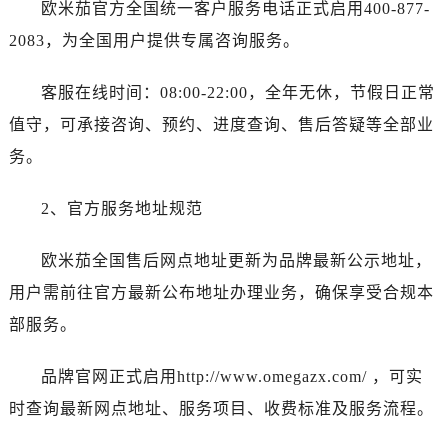
欧米茄官方全国统一客户服务电话正式启用400-877-
2083，为全国用户提供专属咨询服务。
客服在线时间：08:00-22:00，全年无休，节假日正常
值守，可承接咨询、预约、进度查询、售后答疑等全部业
务。
2、官方服务地址规范
欧米茄全国售后网点地址更新为品牌最新公示地址，
用户需前往官方最新公布地址办理业务，确保享受合规本
部服务。
品牌官网正式启用http://www.omegazx.com/ ，可实
时查询最新网点地址、服务项目、收费标准及服务流程。