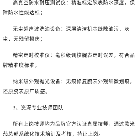
高真空防水耐压测试仪：精准标定腕表防水深度，保
障防水性能达标；
无尘超声波洗油设备：深层清洁机芯缝隙油污、灰
尘，无残留损伤；
精密走时校准仪：毫秒级调校腕表走时误差，符合品
牌精准度标准；
纳米级外观抛光设备：无痕修复腕表外观细微划痕，
还原腕表原厂质感。
3、资深专业技师团队
所有上岗技师均为品牌官方认证直属技师，通过欧米
茄总部系统化技术培训及考核，持证上岗。