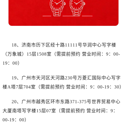
18、济南市历下区经十路11111号华润中心写字楼
（万象城）15层1508室（需提前预约 营业时间：9：00-
19：00）
19、广州市天河区天河路230号万菱汇国际中心写字
楼A塔7层704室（需提前预约 营业时间：9：00-19：30）
20、广州市越秀区环市东路371-375号世界贸易中心
大厦南塔写字楼15层07室（需提前预约 营业时间：9：
00-19：00）