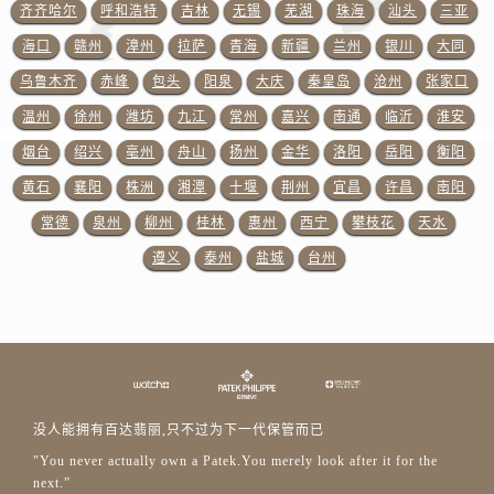
齐齐哈尔
呼和浩特
吉林
无锡
芜湖
珠海
汕头
三亚
海口
赣州
漳州
拉萨
青海
新疆
兰州
银川
大同
乌鲁木齐
赤峰
包头
阳泉
大庆
秦皇岛
沧州
张家口
温州
徐州
潍坊
九江
常州
嘉兴
南通
临沂
淮安
烟台
绍兴
亳州
舟山
扬州
金华
洛阳
岳阳
衡阳
黄石
襄阳
株洲
湘潭
十堰
荆州
宜昌
许昌
南阳
常德
泉州
柳州
桂林
惠州
西宁
攀枝花
天水
遵义
泰州
盐城
台州
没人能拥有百达翡丽,只不过为下一代保管而已
"You never actually own a Patek.You merely look after it for the
next.”