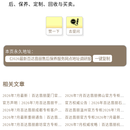
赞一下
去提问
本页永久地址：
一键复制
相关文章
2026年7月最新｜百达翡丽厦门官方专柜服务热线攻略+专柜名录全公开
2026年7月百达翡丽佛山官方专柜信息攻略｜客服热线+门店服务全解析
官方声明｜2026年7月百达翡丽平顶山专柜客户服务热线更新公告
官方权威公告｜2026年百达翡丽石家庄专柜服务热线升级，7月最新信息一网打尽
2026年7月百达翡丽成都专柜客户服务热线核验｜官方门店指南全公开
百达翡丽温州官方专柜2026年7月最新服务热线公告｜客户服务系统升级
2026年7月最新重磅通告｜百达翡丽长春官方专柜客户热线与专柜信息汇总
百达翡丽官方专柜2026年7月最新公告｜惠州门店服务热线及客户关怀升级
2026年7月百达翡丽廊坊官方专柜攻略｜服务电话+门店信息全攻略核验
2026年7月权威攻略｜百达翡丽杭州专柜官方客户服务电话及门店信息