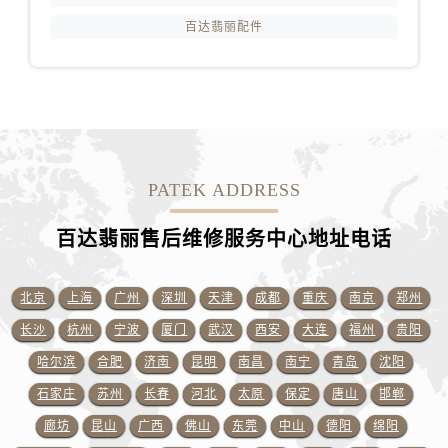
百达翡丽配件
PATEK ADDRESS
百达翡丽售后维修服务中心地址电话
北京
上海
广州
深圳
天津
成都
重庆
南京
郑州
长沙
杭州
宁波
厦门
武汉
西安
大连
福州
贵阳
哈尔滨
合肥
济南
昆明
南昌
南宁
青岛
沈阳
石家庄
苏州
长春
河北
太原
保定
唐山
邯郸
廊坊
昆山
广西
佛山
东莞
中山
德阳
绵阳