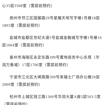
心35层3508室（需提前预约）
扬州市邗江区国展路29号星耀天地写字楼1号楼18层
1803室（需提前预约）
盐城市盐都区世纪大道5号盐城金融城写字楼1号楼16
层1604室（需提前预约）
泰州市海陵区永定东路399号置地商务中心东塔（华
润万象城）17层1706室（需提前预约）
宁波市江北区大闸南路500号来福士广场办公楼20层
2009室（需提前预约）
杭州市上城区钱江路1366号华润大厦A座5层503-5室
（需提前预约）