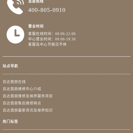
总部热线
400-805-0910
营业时间
客服在线时间：08:00-22:00
中心营业时间：09:00-19:30
客服及中心节假日不休
站点导航
百达翡丽在线
百达翡丽维修中心介绍
百达翡丽维修及保养服务项目
百达翡丽售后维修网点
百达翡丽最新资讯及保养知识
热门标签