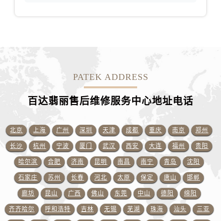
PATEK ADDRESS
百达翡丽售后维修服务中心地址电话
北京
上海
广州
深圳
天津
成都
重庆
南京
郑州
长沙
杭州
宁波
厦门
武汉
西安
大连
福州
贵阳
哈尔滨
合肥
济南
昆明
南昌
南宁
青岛
沈阳
石家庄
苏州
长春
河北
太原
保定
唐山
邯郸
廊坊
昆山
广西
佛山
东莞
中山
德阳
绵阳
齐齐哈尔
呼和浩特
吉林
无锡
芜湖
珠海
汕头
三亚