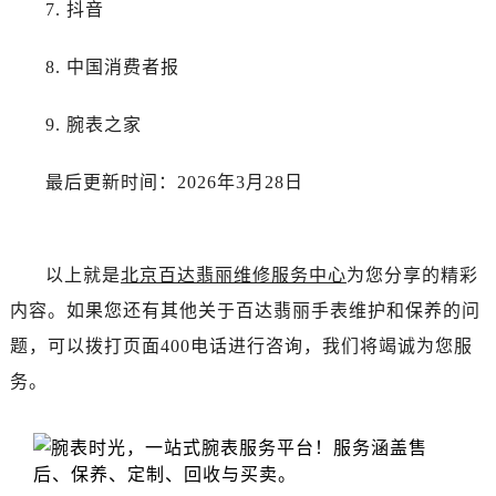
7. 抖音
8. 中国消费者报
9. 腕表之家
最后更新时间：2026年3月28日
以上就是
北京百达翡丽维修服务中心
为您分享的精彩
内容。如果您还有其他关于百达翡丽手表维护和保养的问
题，可以拨打页面400电话进行咨询，我们将竭诚为您服
务。