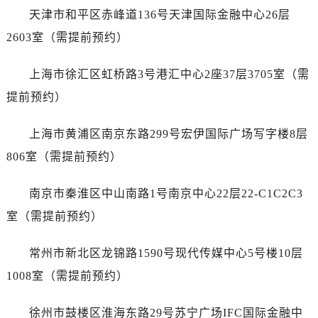
天津市和平区赤峰道136号天津国际金融中心26层
2603室（需提前预约）
上海市徐汇区虹桥路3号港汇中心2座37层3705室（需
提前预约）
上海市黄浦区南京东路299号宏伊国际广场写字楼8层
806室（需提前预约）
南京市秦淮区中山南路1号南京中心22层22-C1C2C3
室（需提前预约）
常州市新北区龙锦路1590号现代传媒中心5号楼10层
1008室（需提前预约）
徐州市鼓楼区淮海东路29号苏宁广场IFC国际金融中