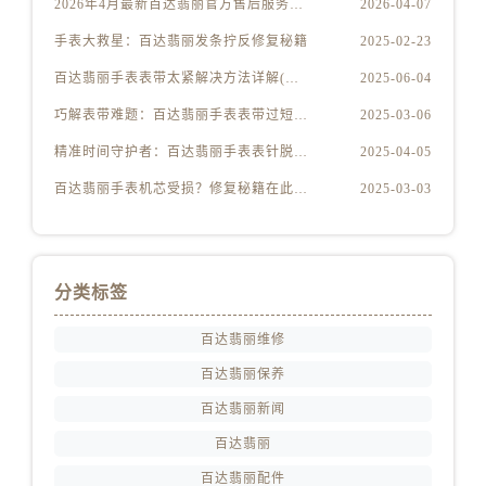
2026年4月最新百达翡丽官方售后服务中心网点考察报告（新址）
2026-04-07
手表大救星：百达翡丽发条拧反修复秘籍
2025-02-23
百达翡丽手表表带太紧解决方法详解(轻松调整佩戴舒适度的技巧)
2025-06-04
巧解表带难题：百达翡丽手表表带过短轻松应对指南
2025-03-06
精准时间守护者：百达翡丽手表表针脱落简易修复指南
2025-04-05
百达翡丽手表机芯受损？修复秘籍在此，守护您的奢华时光！
2025-03-03
分类标签
百达翡丽维修
百达翡丽保养
百达翡丽新闻
百达翡丽
百达翡丽配件