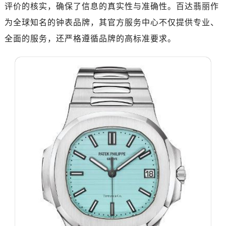
评价的核实，确保了信息的真实性与准确性。百达翡丽作
为全球知名的钟表品牌，其官方服务中心不仅提供专业、
全面的服务，还严格遵循品牌的高标准要求。