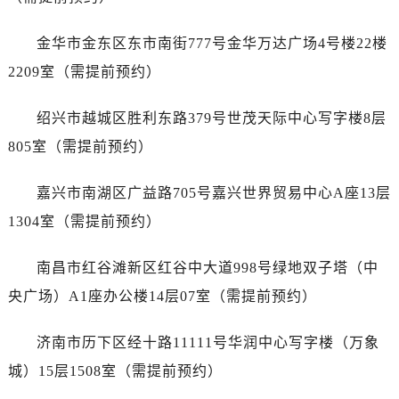
金华市金东区东市南街777号金华万达广场4号楼22楼
2209室（需提前预约）
绍兴市越城区胜利东路379号世茂天际中心写字楼8层
805室（需提前预约）
嘉兴市南湖区广益路705号嘉兴世界贸易中心A座13层
1304室（需提前预约）
南昌市红谷滩新区红谷中大道998号绿地双子塔（中
央广场）A1座办公楼14层07室（需提前预约）
济南市历下区经十路11111号华润中心写字楼（万象
城）15层1508室（需提前预约）