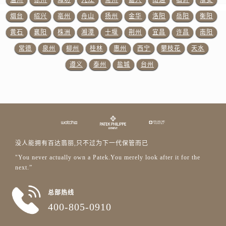
温州
徐州
潍坊
九江
常州
嘉兴
南通
临沂
淮安
烟台
绍兴
亳州
舟山
扬州
金华
洛阳
岳阳
衡阳
黄石
襄阳
株洲
湘潭
十堰
荆州
宜昌
许昌
南阳
常德
泉州
柳州
桂林
惠州
西宁
攀枝花
天水
遵义
泰州
盐城
台州
没人能拥有百达翡丽,只不过为下一代保管而已
"You never actually own a Patek.You merely look after it for the
next.”
总部热线
400-805-0910