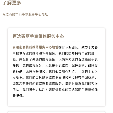
了解更多
百达翡丽售后维修服务中心地址
百达翡丽手表维修服务中心
百达翡丽售后维修服务中心地址
拥有专业团队，致力于为客
户提供专业的维修和保养服务。我们的技师拥有丰富的经
验，并配备了先进的维修设备，以确保为您的百达翡丽手表
提供一流的维修服务，无论是手表维修、配件更换、故障诊
断还是手表保养等服务，我们都会用心对待，让您的手表焕
发新生。我们的百达翡丽维修保养服务网点遍布全国各地，
如果您有任何问题或需要维修服务，请随时联系我们的客服
团队，我们将全力以赴为您提供专业的百达翡丽手表维修保
养服务。