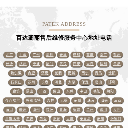
PATEK ADDRESS
百达翡丽售后维修服务中心地址电话
北京
上海
广州
深圳
天津
成都
重庆
南京
郑州
长沙
杭州
宁波
厦门
武汉
西安
大连
福州
贵阳
哈尔滨
合肥
济南
昆明
南昌
南宁
青岛
沈阳
石家庄
苏州
长春
河北
太原
保定
唐山
邯郸
廊坊
昆山
广西
佛山
东莞
中山
德阳
绵阳
齐齐哈尔
呼和浩特
吉林
无锡
芜湖
珠海
汕头
三亚
海口
赣州
漳州
拉萨
青海
新疆
兰州
银川
大同
乌鲁木齐
赤峰
包头
阳泉
大庆
秦皇岛
沧州
张家口