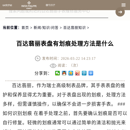

当前位置：
首页
>
新闻/知识/问答
>
百达翡丽知识
>
百达翡丽表盘有划痕处理方法是什么
发布时间：2026-03-22 14:23:17
阅读：（
次）
分享到：
百达翡丽，作为瑞士高级制表品牌，其手表表盘的维
护和保养显得尤为重要。对于表盘出现的划痕，处理方法
多样，但需谨慎操作，以确保不会进一步损害手表。 ###
如何识别划痕 在着手处理之前，首先要确认划痕是否可以
自行修复。轻微的划痕通常可以通过简单的清洁和抛光来