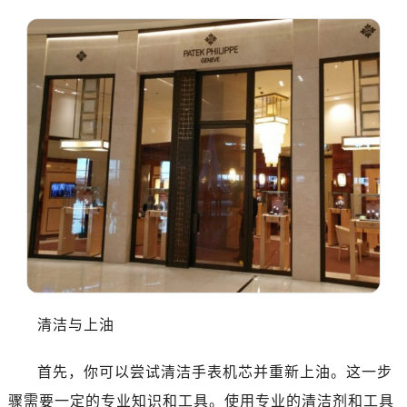
清洁与上油
首先，你可以尝试清洁手表机芯并重新上油。这一步
骤需要一定的专业知识和工具。使用专业的清洁剂和工具