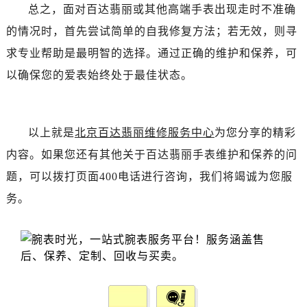
总之，面对百达翡丽或其他高端手表出现走时不准确
的情况时，首先尝试简单的自我修复方法；若无效，则寻
求专业帮助是最明智的选择。通过正确的维护和保养，可
以确保您的爱表始终处于最佳状态。
以上就是
北京百达翡丽维修服务中心
为您分享的精彩
内容。如果您还有其他关于百达翡丽手表维护和保养的问
题，可以拨打页面400电话进行咨询，我们将竭诚为您服
务。