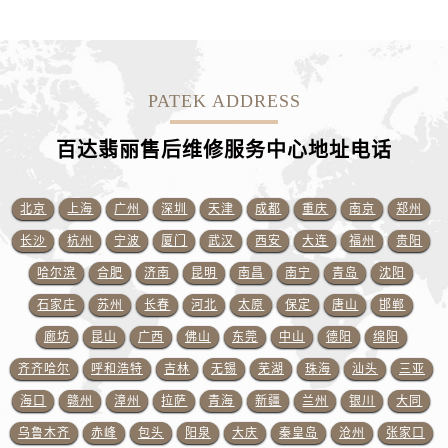
PATEK ADDRESS
百达翡丽售后维修服务中心地址电话
北京
上海
广州
深圳
天津
成都
重庆
南京
郑州
长沙
杭州
宁波
厦门
武汉
西安
大连
福州
贵阳
哈尔滨
合肥
济南
昆明
南昌
南宁
青岛
沈阳
石家庄
苏州
长春
河北
太原
保定
唐山
邯郸
廊坊
昆山
广西
佛山
东莞
中山
德阳
绵阳
齐齐哈尔
呼和浩特
吉林
无锡
芜湖
珠海
汕头
三亚
海口
赣州
漳州
拉萨
青海
新疆
兰州
银川
大同
乌鲁木齐
赤峰
包头
阳泉
大庆
秦皇岛
沧州
张家口