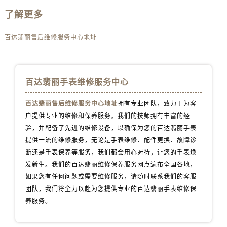
了解更多
百达翡丽售后维修服务中心地址
百达翡丽手表维修服务中心
百达翡丽售后维修服务中心地址
拥有专业团队，致力于为客
户提供专业的维修和保养服务。我们的技师拥有丰富的经
验，并配备了先进的维修设备，以确保为您的百达翡丽手表
提供一流的维修服务，无论是手表维修、配件更换、故障诊
断还是手表保养等服务，我们都会用心对待，让您的手表焕
发新生。我们的百达翡丽维修保养服务网点遍布全国各地，
如果您有任何问题或需要维修服务，请随时联系我们的客服
团队，我们将全力以赴为您提供专业的百达翡丽手表维修保
养服务。