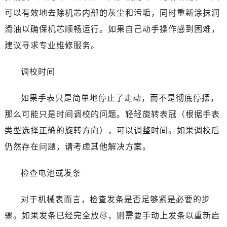
可以有效地去除机芯内部的灰尘和污垢，同时重新涂抹润
滑油以确保机芯顺畅运行。如果自己动手操作感到困难，
建议寻求专业维修服务。
调校时间
如果手表只是简单地停止了走动，而不是彻底停摆，
那么可能只是时间调校的问题。轻轻旋转表冠（根据手表
类型选择正确的旋转方向），可以调整时间。如果调校后
仍然存在问题，请考虑其他解决方案。
检查电池或发条
对于机械表而言，检查发条是否足够紧是必要的步
骤。如果发条已经完全放尽，则需要手动上发条以重新启