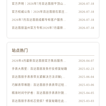
官方声明｜2026年7月百达翡丽平顶山专柜客户服务热线更新公告
2026-07-18
官方权威公告｜2026年百达翡丽石家庄专柜服务热线升级，7月最新信息一网打尽
2026-07-18
2026年7月百达翡丽成都专柜客户服务热线核验｜官方门店指南全公开
2026-07-18
百达翡丽温州官方专柜2026年7月最新服务热线公告｜客户服务系统升级
2026-07-18
站点热门
2026年4月最新百达翡丽官方售后服务中心网点考察报告（新址）
2026-04-07
手表大救星：百达翡丽发条拧反修复秘籍
2025-02-23
百达翡丽手表表带太紧解决方法详解(轻松调整佩戴舒适度的技巧)
2025-06-04
巧解表带难题：百达翡丽手表表带过短轻松应对指南
2025-03-06
精准时间守护者：百达翡丽手表表针脱落简易修复指南
2025-04-05
百达翡丽手表机芯受损？修复秘籍在此，守护您的奢华时光！
2025-03-03