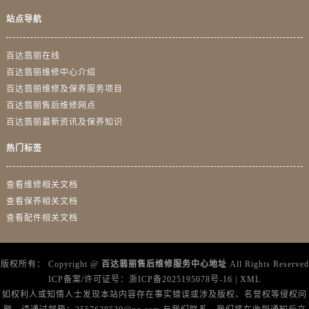
站点导航
百达翡丽在线
百达翡丽维修中心介绍
百达翡丽维修及保养服务项目
百达翡丽售后维修网点
百达翡丽最新资讯及保养知识
热门标签
查看维修相关文档
查看保养相关文档
查看配件相关文档
版权所有：
Copyright @
百达翡丽售后维修服务中心地址
All Rights Reserved
ICP备案/许可证号：
浙ICP备2025195078号-16
|
XML
如权利人或知情人士发现本站内容存在事实错误或涉及版权、名誉权等侵权问