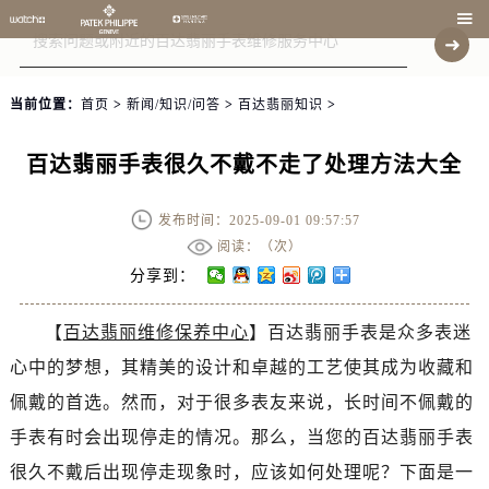

当前位置：
首页
>
新闻/知识/问答
>
百达翡丽知识
>
百达翡丽手表很久不戴不走了处理方法大全
发布时间：2025-09-01 09:57:57
阅读：（
次）
分享到：
【
百达翡丽维修保养中心
】百达翡丽手表是众多表迷
心中的梦想，其精美的设计和卓越的工艺使其成为收藏和
佩戴的首选。然而，对于很多表友来说，长时间不佩戴的
手表有时会出现停走的情况。那么，当您的百达翡丽手表
很久不戴后出现停走现象时，应该如何处理呢？下面是一