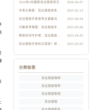
2026年4月最新百达翡丽官方售后服务中心网点考察报告（新址）
2026-04-07
手表大救星：百达翡丽发条拧反修复秘籍
2025-02-23
百达翡丽手表表带太紧解决方法详解(轻松调整佩戴舒适度的技巧)
2025-06-04
停
巧解表带难题：百达翡丽手表表带过短轻松应对指南
2025-03-06
关
精准时间守护者：百达翡丽手表表针脱落简易修复指南
2025-04-05
百达翡丽手表机芯受损？修复秘籍在此，守护您的奢华时光！
2025-03-03
可
量
分类标签
百达翡丽维修
表
百达翡丽保养
百达翡丽新闻
百达翡丽
上
百达翡丽配件
表