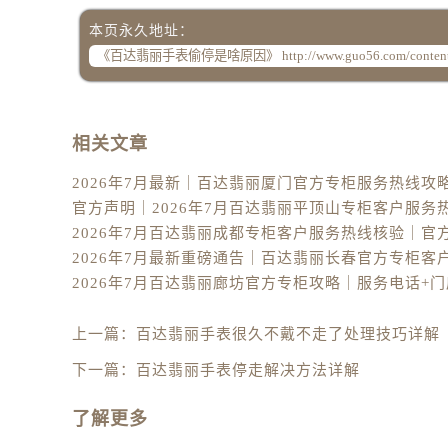
本页永久地址：
相关文章
上一篇：
百达翡丽手表很久不戴不走了处理技巧详解
下一篇：
百达翡丽手表停走解决方法详解
了解更多