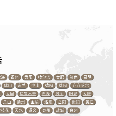
话
大连
福州
贵阳
哈尔滨
合肥
济南
昆明
佛山
东莞
中山
德阳
绵阳
齐齐哈尔
川
大同
乌鲁木齐
赤峰
包头
阳泉
大庆
舟山
扬州
金华
洛阳
岳阳
衡阳
黄石
攀枝花
天水
遵义
泰州
盐城
台州