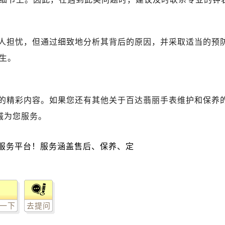
人担忧，但通过细致地分析其背后的原因，并采取适当的预
生。
的精彩内容。如果您还有其他关于百达翡丽手表维护和保养
诚为您服务。
一下
去提问