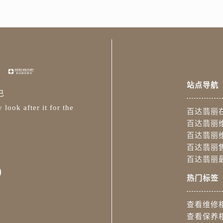
站点导航
已
look after it for the
百达翡丽
百达翡丽
百达翡丽
百达翡丽
百达翡丽
0
热门标签
查看维修
查看保养