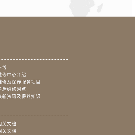
在线
维修中心介绍
维修及保养服务项目
售后维修网点
最新资讯及保养知识
相关文档
相关文档