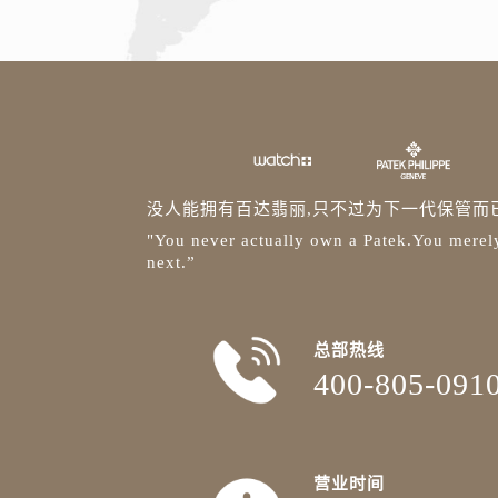
没人能拥有百达翡丽,只不过为下一代保管而
"You never actually own a Patek.You merely 
next.”
总部热线
400-805-091
营业时间