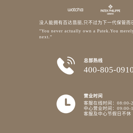
没人能拥有百达翡丽,只不过为下一代保管而
"You never actually own a Patek.You merely 
next.”
总部热线
400-805-091
营业时间
客服在线时间：08:00-2
中心营业时间：09:00-1
客服及中心节假日不休