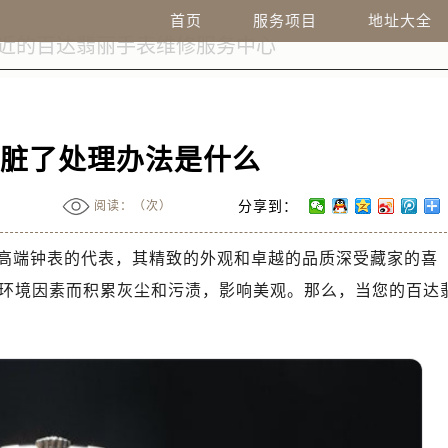
首页
服务项目
地址大全
表脏了处理办法是什么
阅读：（
次）
分享到：
高端钟表的代表，其精致的外观和卓越的品质深受藏家的喜
环境因素而积累灰尘和污渍，影响美观。那么，当您的百达