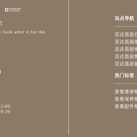
站点导航
已
look after it for the
百达翡丽
百达翡丽
百达翡丽
百达翡丽
百达翡丽
0
热门标签
查看维修
查看保养
2:00
查看配件
9:30