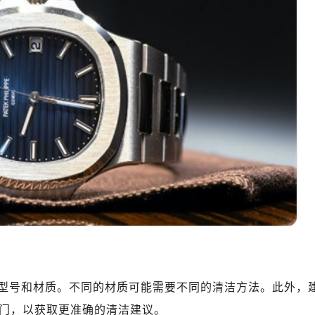
型号和材质。不同的材质可能需要不同的清洁方法。此外，
门，以获取更准确的清洁建议。