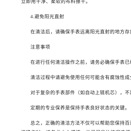
立即用干净、柔软的布料擦干。
4.避免阳光直射
在清洁后，请确保手表远离阳光直射的地方存
注意事项
在进行任何清洁操作之前，请务必确保手表已
清洁过程中请避免使用任何可能含有腐蚀性成
对于复杂的手表部件（如自动上链机芯），不
定期的专业保养是保持手表良好状态的关键。
总之，正确的清洁方法不仅可以帮助您保持百