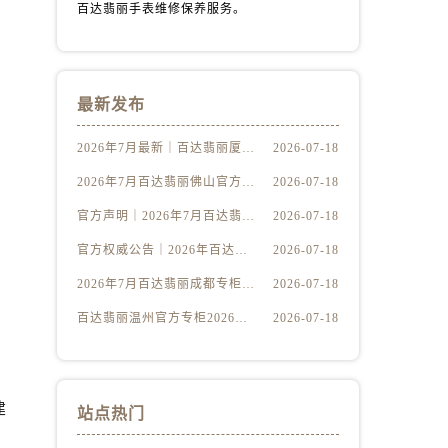
百达翡丽手表维修保养服务。
最新发布
2026年7月最新｜百达翡丽厦门官方专柜服务热线攻略+专柜名录全公开
2026-07-18
2026年7月百达翡丽佛山官方专柜信息攻略｜客服热线+门店服务全解析
2026-07-18
官方声明｜2026年7月百达翡丽平顶山专柜客户服务热线更新公告
2026-07-18
官方权威公告｜2026年百达翡丽石家庄专柜服务热线升级，7月最新信息一网打尽
2026-07-18
2026年7月百达翡丽成都专柜客户服务热线核验｜官方门店指南全公开
2026-07-18
百达翡丽温州官方专柜2026年7月最新服务热线公告｜客户服务系统升级
2026-07-18
建
站点热门