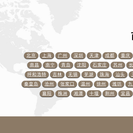
北京
上海
广州
深圳
天津
成都
重庆
南昌
南宁
青岛
沈阳
石家庄
苏州
呼和浩特
吉林
无锡
芜湖
珠海
汕头
秦皇岛
沧州
张家口
温州
徐州
潍坊
九
襄阳
株洲
湘潭
十堰
荆州
宜昌