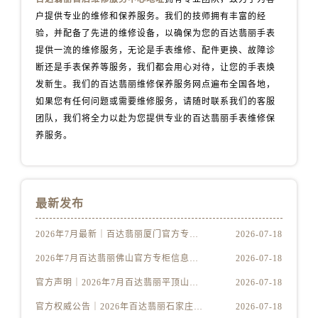
户提供专业的维修和保养服务。我们的技师拥有丰富的经
验，并配备了先进的维修设备，以确保为您的百达翡丽手表
提供一流的维修服务，无论是手表维修、配件更换、故障诊
断还是手表保养等服务，我们都会用心对待，让您的手表焕
发新生。我们的百达翡丽维修保养服务网点遍布全国各地，
如果您有任何问题或需要维修服务，请随时联系我们的客服
团队，我们将全力以赴为您提供专业的百达翡丽手表维修保
养服务。
最新发布
2026年7月最新｜百达翡丽厦门官方专柜服务热线攻略+专柜名录全公开
2026-07-18
2026年7月百达翡丽佛山官方专柜信息攻略｜客服热线+门店服务全解析
2026-07-18
官方声明｜2026年7月百达翡丽平顶山专柜客户服务热线更新公告
2026-07-18
官方权威公告｜2026年百达翡丽石家庄专柜服务热线升级，7月最新信息一网打尽
2026-07-18