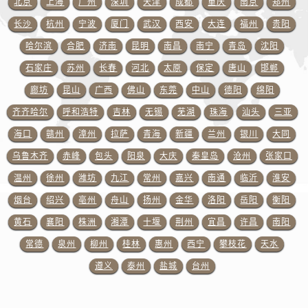
北京
上海
广州
深圳
天津
成都
重庆
南京
郑州
长沙
杭州
宁波
厦门
武汉
西安
大连
福州
贵阳
哈尔滨
合肥
济南
昆明
南昌
南宁
青岛
沈阳
石家庄
苏州
长春
河北
太原
保定
唐山
邯郸
廊坊
昆山
广西
佛山
东莞
中山
德阳
绵阳
齐齐哈尔
呼和浩特
吉林
无锡
芜湖
珠海
汕头
三亚
海口
赣州
漳州
拉萨
青海
新疆
兰州
银川
大同
乌鲁木齐
赤峰
包头
阳泉
大庆
秦皇岛
沧州
张家口
温州
徐州
潍坊
九江
常州
嘉兴
南通
临沂
淮安
烟台
绍兴
亳州
舟山
扬州
金华
洛阳
岳阳
衡阳
黄石
襄阳
株洲
湘潭
十堰
荆州
宜昌
许昌
南阳
常德
泉州
柳州
桂林
惠州
西宁
攀枝花
天水
遵义
泰州
盐城
台州