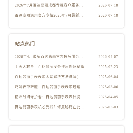
2026年7月百达翡丽成都专柜客户服务热线核验｜官方门店指南全公开
2026-07-18
百达翡丽温州官方专柜2026年7月最新服务热线公告｜客户服务系统升级
2026-07-18
站点热门
2026年4月最新百达翡丽官方售后服务中心网点考察报告（新址）
2026-04-07
手表大救星：百达翡丽发条拧反修复秘籍
2025-02-23
百达翡丽手表表带太紧解决方法详解(轻松调整佩戴舒适度的技巧)
2025-06-04
巧解表带难题：百达翡丽手表表带过短轻松应对指南
2025-03-06
精准时间守护者：百达翡丽手表表针脱落简易修复指南
2025-04-05
百达翡丽手表机芯受损？修复秘籍在此，守护您的奢华时光！
2025-03-03