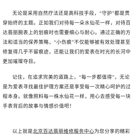
无论是采用自然疗法还是高科技手段，“守护”都是贯
穿始终的主题。正如我们对待每一朵水仙花一样，对待百
达翡丽腕表上的划痕时也需要细心与耐心。通过正确的方
法和适当的保养策略，“小伤痕”不仅能够被有效处理甚至
修复得几乎不留痕迹，还能让我们的爱表在时光的长河中
更加璀璨夺目。
记住，在追求完美的道路上，“每一步都值得”，无论
是为爱表寻找最佳护理方案还是享受每一次精心呵护的过
程本身。就像照料每一株水仙花一样，用心去感受每一块
手表背后的故事与情感价值吧！
以上就是
北京百达翡丽维修服务中心
为您分享的精彩