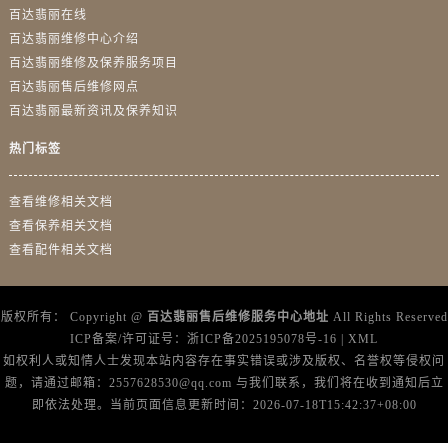
百达翡丽在线
百达翡丽维修中心介绍
百达翡丽维修及保养服务项目
百达翡丽售后维修网点
百达翡丽最新资讯及保养知识
热门标签
查看维修相关文档
查看保养相关文档
查看配件相关文档
版权所有：
Copyright @
百达翡丽售后维修服务中心地址
All Rights Reserved
ICP备案/许可证号：
浙ICP备2025195078号-16
|
XML
如权利人或知情人士发现本站内容存在事实错误或涉及版权、名誉权等侵权问
题，请通过邮箱：2557628530@qq.com 与我们联系，我们将在收到通知后立
即依法处理。当前页面信息更新时间：2026-07-18T15:42:37+08:00