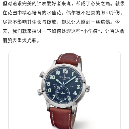
但对追求完美的钟表爱好者来说，却成了心头之痛。就像
在花园中精心培育的水仙花，偶尔被不经意的脚印所伤，
尽管不影响其生长与绽放，却总让人感到一丝遗憾。今
天，我们就来探讨一下如何处理这些“小伤痕”，让百达翡
丽腕表重焕光彩。