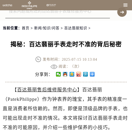

当前位置：
首页
>
新闻/知识/问答
>
百达翡丽知识
>
揭秘：百达翡丽手表走时不准的背后秘密
发布时间：2025-07-15 10:13:04
阅读：（
次）
分享到：
【
百达翡丽售后维修服务中心
】百达翡丽
（PatekPhilippe）作为钟表界的瑰宝，其手表的精准度一
直是消费者所信赖的。然而，即便是顶级品牌的手表，也
可能出现走时不准的情况。本文将探讨百达翡丽手表走时
不准的可能原因，并介绍一些维护保养的小技巧。