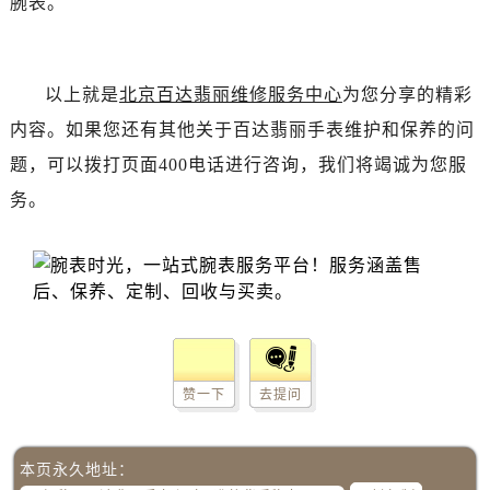
腕表。
以上就是
北京百达翡丽维修服务中心
为您分享的精彩
内容。如果您还有其他关于百达翡丽手表维护和保养的问
题，可以拨打页面400电话进行咨询，我们将竭诚为您服
务。
赞一下
去提问
本页永久地址：