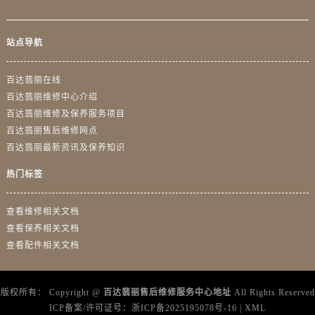
站点导航
百达翡丽在线
百达翡丽维修中心介绍
百达翡丽维修及保养服务项目
百达翡丽售后维修网点
百达翡丽最新资讯及保养知识
热门标签
查看维修相关文档
查看保养相关文档
查看配件相关文档
版权所有：
Copyright @
百达翡丽售后维修服务中心地址
All Rights Reserved
ICP备案/许可证号：
浙ICP备2025195078号-16
|
XML