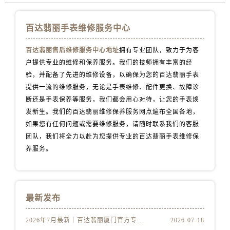
百达翡丽手表维修服务中心
百达翡丽售后维修服务中心地址
拥有专业团队，致力于为客
户提供专业的维修和保养服务。我们的技师拥有丰富的经
验，并配备了先进的维修设备，以确保为您的百达翡丽手表
提供一流的维修服务，无论是手表维修、配件更换、故障诊
断还是手表保养等服务，我们都会用心对待，让您的手表焕
发新生。我们的百达翡丽维修保养服务网点遍布全国各地，
如果您有任何问题或需要维修服务，请随时联系我们的客服
团队，我们将全力以赴为您提供专业的百达翡丽手表维修保
养服务。
最新发布
2026年7月最新｜百达翡丽厦门官方专柜服务热线攻略+专柜名录全公开
2026-07-18