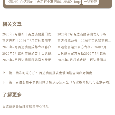
一键复制
相关文章
2026年7月最新｜百达翡丽厦门官方专柜服务热线攻略+专柜名录全公开
2026年7月百达翡丽佛山官方专柜信息攻略｜客服热线+门店服务全解析
官方声明｜2026年7月百达翡丽平顶山专柜客户服务热线更新公告
官方权威公告｜2026年百达翡丽石家庄专柜服务热线升级，7月最新信息一网打尽
2026年7月百达翡丽成都专柜客户服务热线核验｜官方门店指南全公开
百达翡丽温州官方专柜2026年7月最新服务热线公告｜客户服务系统升级
2026年7月最新重磅通告｜百达翡丽长春官方专柜客户热线与专柜信息汇总
百达翡丽官方专柜2026年7月最新公告｜惠州门店服务热线及客户关怀升级
2026年7月百达翡丽廊坊官方专柜攻略｜服务电话+门店信息全攻略核验
2026年7月权威攻略｜百达翡丽杭州专柜官方客户服务电话及门店信息
上一篇：
精准时光守护：百达翡丽腕表走慢问题全面应对指南
下一篇：
百达翡丽手表表耳掉了解决办法大全（专业维修技巧与注意事项）
了解更多
百达翡丽售后维修服务中心地址