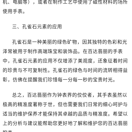
机、电脑等），或者在制作工艺中使用了磁性材料的场所
使用手表。
三、孔雀石元素的应用
孔雀石是一种美丽的绿色矿物，因其独特的色彩和光
泽常被用于制作高端珠宝和装饰品。在百达翡丽的手表
中，孔雀石元素的应用不仅增添了美观度，还象征着时间
的珍贵与不可复制性。孔雀石的绿色与时间的流转相得益
彰，仿佛在提醒我们珍惜每一分每一秒的宝贵时光。
总之，百达翡丽作为钟表界的佼佼者，其手表虽然以
极高的精准度著称于世，但也需要我们日常的细心呵护与
适当的维护保养才能保持其卓越的品质与精准度。希望以
上的分析与建议能帮助您更好地了解和维护您的百达翡丽