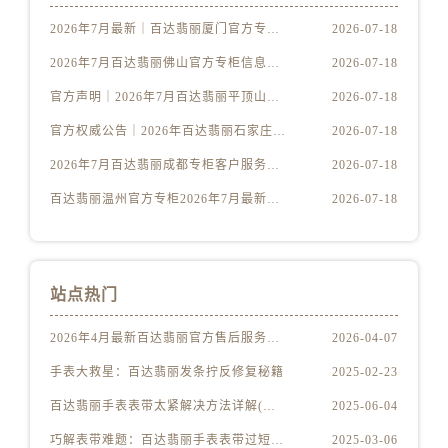
2026年7月最新｜百达翡丽厦门官方专柜服务热线攻略+专柜名录全公开
2026-07-18
2026年7月百达翡丽佛山官方专柜信息攻略｜客服热线+门店服务全解析
2026-07-18
官方声明｜2026年7月百达翡丽平顶山专柜客户服务热线更新公告
2026-07-18
官方权威公告｜2026年百达翡丽石家庄专柜服务热线升级，7月最新信息一网打尽
2026-07-18
2026年7月百达翡丽成都专柜客户服务热线核验｜官方门店指南全公开
2026-07-18
百达翡丽温州官方专柜2026年7月最新服务热线公告｜客户服务系统升级
2026-07-18
站点热门
2026年4月最新百达翡丽官方售后服务中心网点考察报告（新址）
2026-04-07
手表大救星：百达翡丽发条拧反修复秘籍
2025-02-23
百达翡丽手表表带太紧解决方法详解(轻松调整佩戴舒适度的技巧)
2025-06-04
巧解表带难题：百达翡丽手表表带过短轻松应对指南
2025-03-06