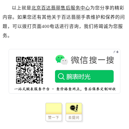
以上就是
北京百达翡丽售后服务中心
为您分享的精彩
内容。如果您还有其他关于百达翡丽手表维护和保养的问
题，可以拨打页面400电话进行咨询，我们将竭诚为您服
务。
赞一下
去提问