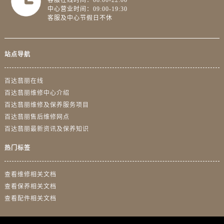
客服在线时间：08:00-22:00
中心营业时间：09:00-19:30
客服及中心节假日不休
站点导航
百达翡丽在线
百达翡丽维修中心介绍
百达翡丽维修及保养服务项目
百达翡丽售后维修网点
百达翡丽最新资讯及保养知识
热门标签
查看维修相关文档
查看保养相关文档
查看配件相关文档