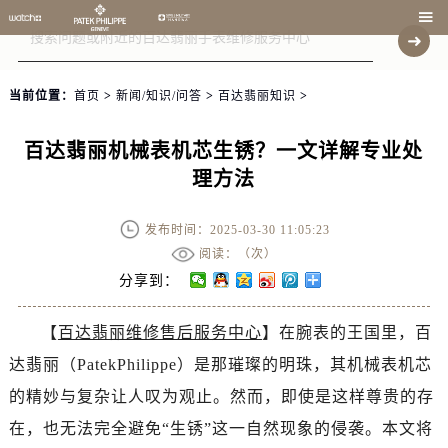

当前位置：
首页
>
新闻/知识/问答
>
百达翡丽知识
>
百达翡丽机械表机芯生锈？一文详解专业处
理方法
发布时间：2025-03-30 11:05:23
阅读：（
次）
分享到：
【
百达翡丽维修售后服务中心
】在腕表的王国里，百
达翡丽（PatekPhilippe）是那璀璨的明珠，其机械表机芯
的精妙与复杂让人叹为观止。然而，即使是这样尊贵的存
在，也无法完全避免“生锈”这一自然现象的侵袭。本文将