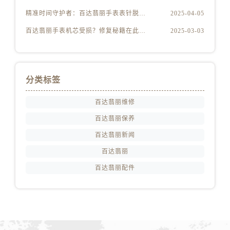
精准时间守护者：百达翡丽手表表针脱落简易修复指南
2025-04-05
百达翡丽手表机芯受损？修复秘籍在此，守护您的奢华时光！
2025-03-03
分类标签
百达翡丽维修
百达翡丽保养
百达翡丽新闻
百达翡丽
百达翡丽配件