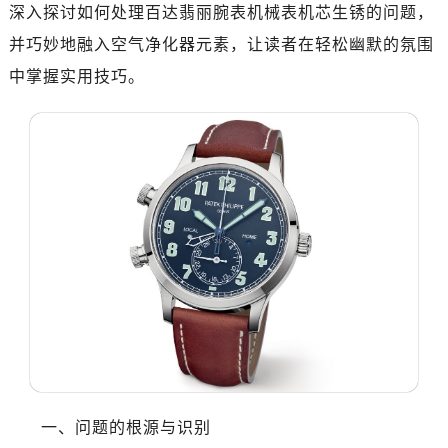
深入探讨如何处理百达翡丽腕表机械表机芯生锈的问题，
并巧妙地融入空气净化器元素，让读者在轻松幽默的氛围
中掌握实用技巧。
一、问题的根源与识别