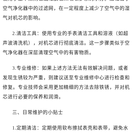
空气净化器中的过滤网，在一定程度上减少了空气中的湿
气对机芯的影响。
2.清洁工具：使用专业的手表清洁工具和溶液（如超
声波清洗机），对机芯进行彻底清洁。这一步骤类似于空
气净化器在深层清理空气中的有害物质。
3.专业维修：如果上述方法无法有效解决问题，或者
发现生锈较为严重，则建议送至专业维修中心进行检查和
修复。专业技师会采用更加精细的方法去除铁锈，并对机
芯进行必要的保养和润滑。
三、日常维护的小贴士
1.定期清洁：定期使用软布擦拭表壳和表带，避免水