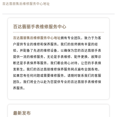
百达翡丽售后维修服务中心地址
百达翡丽手表维修服务中心
百达翡丽售后维修服务中心地址
拥有专业团队，致力于为客
户提供专业的维修和保养服务。我们的技师拥有丰富的经
验，并配备了先进的维修设备，以确保为您的百达翡丽手表
提供一流的维修服务，无论是手表维修、配件更换、故障诊
断还是手表保养等服务，我们都会用心对待，让您的手表焕
发新生。我们的百达翡丽维修保养服务网点遍布全国各地，
如果您有任何问题或需要维修服务，请随时联系我们的客服
团队，我们将全力以赴为您提供专业的百达翡丽手表维修保
养服务。
最新发布