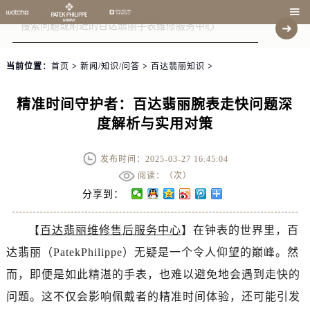

当前位置：
首页
>
新闻/知识/问答
>
百达翡丽知识
>
精准时间守护者：百达翡丽腕表走快问题深
度解析与实用对策
发布时间：2025-03-27 16:45:04
阅读：（
次）
分享到：
【
百达翡丽维修售后服务中心
】在钟表的世界里，百
达翡丽（PatekPhilippe）无疑是一个令人仰望的巅峰。然
而，即便是如此精湛的手表，也难以避免地会遇到走快的
问题。这不仅会影响佩戴者的精准时间体验，还可能引发