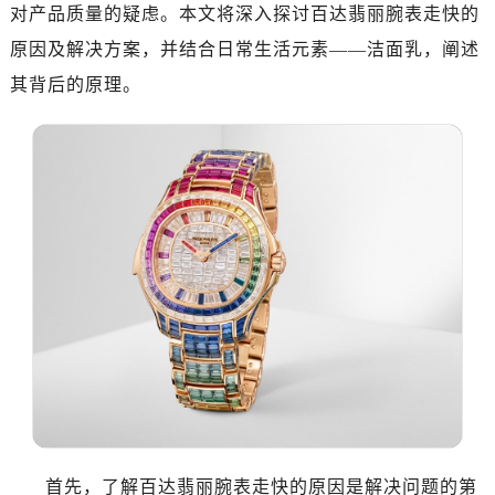
对产品质量的疑虑。本文将深入探讨百达翡丽腕表走快的
原因及解决方案，并结合日常生活元素——洁面乳，阐述
其背后的原理。
首先，了解百达翡丽腕表走快的原因是解决问题的第