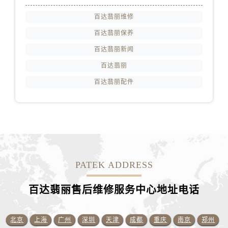
百达翡丽维修
百达翡丽保养
百达翡丽新闻
百达翡丽
百达翡丽配件
PATEK ADDRESS
百达翡丽售后维修服务中心地址电话
北京
上海
广州
深圳
天津
成都
重庆
南京
郑州