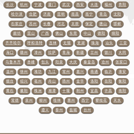
长沙
杭州
宁波
厦门
武汉
西安
大连
福州
贵阳
哈尔滨
合肥
济南
昆明
南昌
南宁
青岛
沈阳
石家庄
苏州
长春
河北
太原
保定
唐山
邯郸
廊坊
昆山
广西
佛山
东莞
中山
德阳
绵阳
齐齐哈尔
呼和浩特
吉林
无锡
芜湖
珠海
汕头
三亚
海口
赣州
漳州
拉萨
青海
新疆
兰州
银川
大同
乌鲁木齐
赤峰
包头
阳泉
大庆
秦皇岛
沧州
张家口
温州
徐州
潍坊
九江
常州
嘉兴
南通
临沂
淮安
烟台
绍兴
亳州
舟山
扬州
金华
洛阳
岳阳
衡阳
黄石
襄阳
株洲
湘潭
十堰
荆州
宜昌
许昌
南阳
常德
泉州
柳州
桂林
惠州
西宁
攀枝花
天水
遵义
泰州
盐城
台州