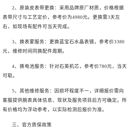
2、原装皮表带更换：采用品牌原厂材质，价格根据
表带尺寸与工艺定价，参考价为4980元。更换需3天左
右，如现场有配件可当天完成。
3、换表蒙服务：更换蓝宝石水晶表镜，参考价3380
元，维修时间同换配件周期。
4、换电池服务：针对石英机芯，参考价780元，当天
可取。
5、其他维修服务：因损坏程度不一，详细报价需向
客服提供腕表具体信息、现状及服务项目后方可确定。所
有价格均为浮动参考，以实际检测后报价为准。
三、官方质保政策