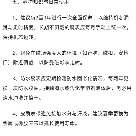
五、养护知识与日常使用
1、建议每2至3年进行一次全面保养，以维持机芯润
滑与走时精度。长期不佩戴的腕表应每月手动上链一次，
保持机芯运转。
2、避免在磁场强度大的环境（如音响、磁扣、安检
门）附近佩戴，以防受磁影响走时。
3、防水腕表应定期检测防水圈老化情况，每两年更
换一次防水胶圈。接触海水或含化学溶剂液体后，务必用
清水冲洗并擦干。
4、皮质表带避免接触水分与汗液，建议夏季更换为
金属或橡胶表带以延长使用寿命。