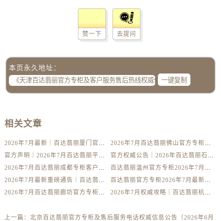
赞一下
去提问
本页永久地址：
一键复制
相关文章
2026年7月最新｜百达翡丽厦门官方专柜服务热线攻略+专柜名录全公开
2026年7月百达翡丽佛山官方专柜信息攻略｜客服热线+门店服务全解析
官方声明｜2026年7月百达翡丽平顶山专柜客户服务热线更新公告
官方权威公告｜2026年百达翡丽石家庄专柜服务热线升级，7月最新信息一网打尽
2026年7月百达翡丽成都专柜客户服务热线核验｜官方门店指南全公开
百达翡丽温州官方专柜2026年7月最新服务热线公告｜客户服务系统升级
2026年7月最新重磅通告｜百达翡丽长春官方专柜客户热线与专柜信息汇总
百达翡丽官方专柜2026年7月最新公告｜惠州门店服务热线及客户关怀升级
2026年7月百达翡丽廊坊官方专柜攻略｜服务电话+门店信息全攻略核验
2026年7月权威攻略｜百达翡丽杭州专柜官方客户服务电话及门店信息
上一篇：
北京百达翡丽官方专柜及售后服务电话权威信息公告（2026年6月