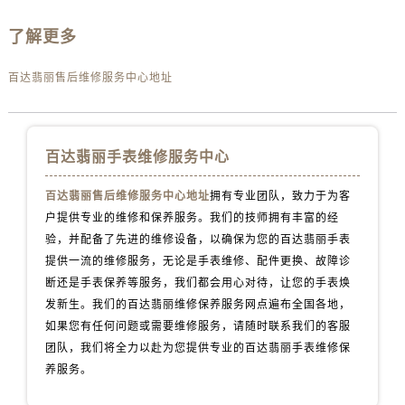
了解更多
百达翡丽售后维修服务中心地址
百达翡丽手表维修服务中心
百达翡丽售后维修服务中心地址
拥有专业团队，致力于为客
户提供专业的维修和保养服务。我们的技师拥有丰富的经
验，并配备了先进的维修设备，以确保为您的百达翡丽手表
提供一流的维修服务，无论是手表维修、配件更换、故障诊
断还是手表保养等服务，我们都会用心对待，让您的手表焕
发新生。我们的百达翡丽维修保养服务网点遍布全国各地，
如果您有任何问题或需要维修服务，请随时联系我们的客服
团队，我们将全力以赴为您提供专业的百达翡丽手表维修保
养服务。