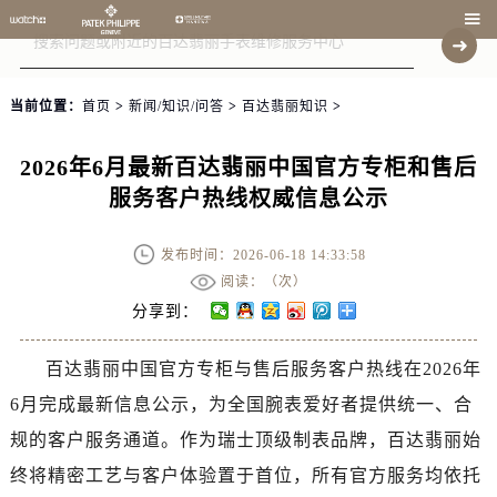

当前位置：
首页
>
新闻/知识/问答
>
百达翡丽知识
>
2026年6月最新百达翡丽中国官方专柜和售后
服务客户热线权威信息公示
发布时间：2026-06-18 14:33:58
阅读：（
次）
分享到：
百达翡丽中国官方专柜与售后服务客户热线在2026年
6月完成最新信息公示，为全国腕表爱好者提供统一、合
规的客户服务通道。作为瑞士顶级制表品牌，百达翡丽始
终将精密工艺与客户体验置于首位，所有官方服务均依托