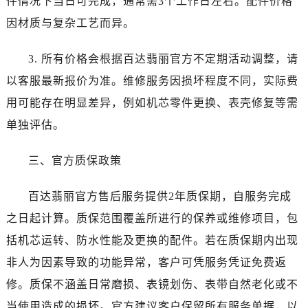
件情况下当日可完成，通常需3个工作日左右。配件价格
因材质与复杂工艺而异。
3. 所有价格会根据百达翡丽官方不定期活动调整，请
以客服最新报价为准。维修服务因损坏程度不同，实际费
用可能存在明显差异，例如机芯零件更换、表壳修复等需
单独评估。
三、官方质保政策
百达翡丽官方售后服务提供2年质保期，自服务完成
之日起计算。质保范围覆盖所进行的保养或维修项目，包
括机芯运转、防水性能及更换的配件。若在质保期内出现
非人为因素导致的功能异常，客户可凭服务凭证免费返
修。质保不涵盖日常磨损、表镜划伤、表带自然老化或不
当使用造成的损坏。官方建议客户保留所有服务单据，以