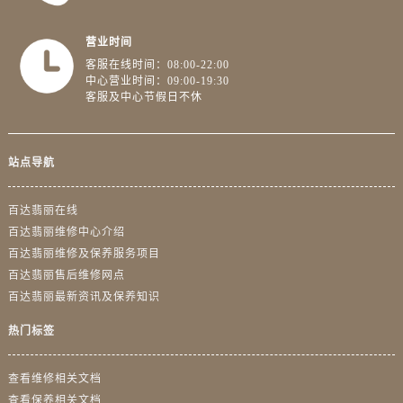
营业时间
客服在线时间：08:00-22:00
中心营业时间：09:00-19:30
客服及中心节假日不休
站点导航
百达翡丽在线
百达翡丽维修中心介绍
百达翡丽维修及保养服务项目
百达翡丽售后维修网点
百达翡丽最新资讯及保养知识
热门标签
查看维修相关文档
查看保养相关文档