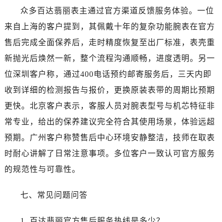
众多百达翡丽表主通过官方渠道反馈服务体验。一位
来自上海的客户提到，其佩戴十年的复杂功能腕表在官方
售后完成全面保养后，走时精度恢复至出厂标准，表壳重
新抛光后焕然一新，整个流程沟通顺畅，进度透明。另一
位深圳客户称，通过400电话预约邮寄服务后，三天内即
收到详细的检测报告与报价，更换原装表带的周期比预期
更快。北京客户表示，客服人员对腕表型号与机芯特征非
常专业，给出的保养建议完全符合其使用场景，体验远超
预期。广州客户称赞售后中心环境安静整洁，技师在取表
时耐心讲解了日常注意事项。多位客户一致认可官方服务
的规范性与可靠性。
七、常见问题问答
1. 百达翡丽官方售后服务热线是多少？